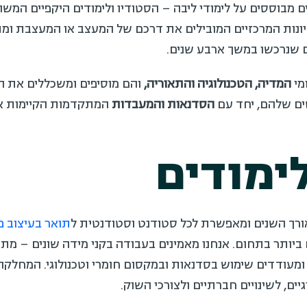
ים מבוססים על לימודי ליבה – הסטודיו ולימודים היקפיים המש
עיונות המרכזיים המובילים את דרכם של המעצב או המעצבת ו
ים שנרכשו במשך ארבע שנים.
מי
המדיה, הטכנולוגיה והתאוריה,
והם מוסיפים ומשכללים את ה
ים שלהם, יחד עם
הסדנאות והמעבדות
המתקדמות הקיימות אצל
ימודים
רך השנים ומאפשרת לכל סטודנט וסטודנטית ל
תואר בעיצוב פ
 ביותר בתחום. אנחנו מאמינים בעבודה בקני מידה שונים – מתכנ
 ומעודדים שימוש בסדנאות ובמקסום חומרי וטכנולוגי. המחל
ים, לשינויים חברתיים ולצורכי השוק.