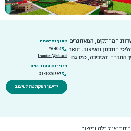
ייעוץ והרשמה
השדות המרתקים, המאתגרים
6404*
יכי התכנון והעיצוב. תואר
limudim@hit.ac.il
 החברה והסביבה, כמו גם
מזכירות סטודנטים
03-5026997
ידיעון הפקולטה לעיצוב
דים
תנאי קבלה ורישום