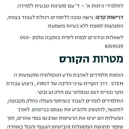
לתלמידי כיתות א' – ד' עם סקרנות טבעית ללמידה.
דרישות קדם:
גישה טובה ללימודים ויכולת לעבוד בצוות,
התנהגות למופת ללא בעיות משמעת.
לשאלות ובירורים לפנות לימית באקבה טלפון 050-
8359539
מטרות
הקורס
הכוונת תלמידים לאהבת מדע וטכנולוגיה ומקצועות ה
STEM . דרך הקניית ערכי הליבה של FIRST , ביצוע עבודת
חקר ובניית דגם טכנולוגי עם חלק נע ובקר .
התלמידים לומדים לעבוד בשיתוף פעולה כחלק מקבוצה,
לתקשר, להקשיב ולהביע את עצמם בביטחון. לאורך
הפעילות הם יציגו את הרעיונות שגיבשו בפני אחרים, תוך
שיפור תחושת המסוגלות והביטחון העצמי והכול באווירה