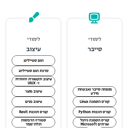
לימודי
לימודי
סייבר
עיצוב
הום סטיילינג
סדנת הום סטיילינג
עיצוב תקשורת חזותית
ו- UIUX
מומחה סייבר ואבטחת
עיצוב מוצר
מידע
קורס הסמכה Linux
עיצוב פנים
קורס תכנות Python
קורס תוכנת Revit
קורס הסמכה ניהול
סטודיו הדפסות
שרתים Microsoft
תלת־ממד