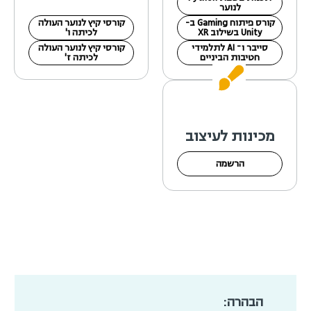
לנוער
קורס פיתוח Gaming ב-
קורסי קיץ לנוער העולה
Unity בשילוב XR
לכיתה ו'
סייבר ו־ AI לתלמידי
קורסי קיץ לנוער העולה
חטיבות הביניים
לכיתה ז'
מכינות לעיצוב
הרשמה
הבהרה: