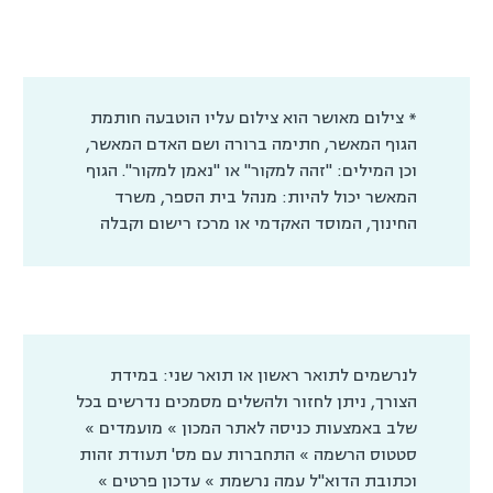
* צילום מאושר הוא צילום עליו הוטבעה חותמת
הגוף המאשר, חתימה ברורה ושם האדם המאשר,
וכן המילים: "זהה למקור" או "נאמן למקור". הגוף
המאשר יכול להיות: מנהל בית הספר, משרד
החינוך, המוסד האקדמי או מרכז רישום וקבלה
לנרשמים לתואר ראשון או תואר שני: במידת
הצורך, ניתן לחזור ולהשלים מסמכים נדרשים בכל
שלב באמצעות כניסה לאתר המכון » מועמדים »
סטטוס הרשמה » התחברות עם מס' תעודת זהות
וכתובת הדוא"ל עמה נרשמת » עדכון פרטים »