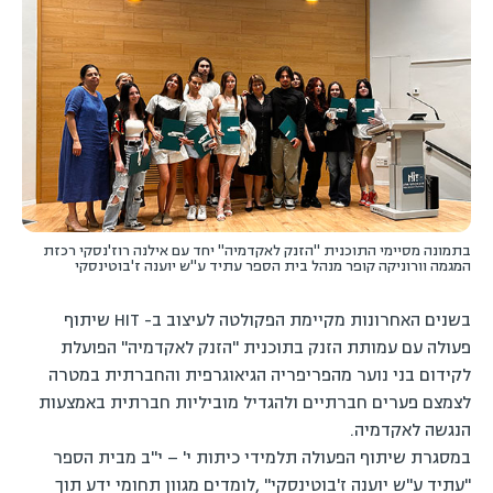
בתמונה מסיימי התוכנית ''הזנק לאקדמיה'' יחד עם אילנה רוז'נסקי רכזת
המגמה וורוניקה קופר מנהל בית הספר עתיד ע''ש יוענה ז'בוטינסקי
בשנים האחרונות מקיימת הפקולטה לעיצוב ב- HIT שיתוף
פעולה עם עמותת הזנק בתוכנית "הזנק לאקדמיה" הפועלת
לקידום בני נוער מהפריפריה הגיאוגרפית והחברתית במטרה
לצמצם פערים חברתיים ולהגדיל מוביליות חברתית באמצעות
הנגשה לאקדמיה.
במסגרת שיתוף הפעולה תלמידי כיתות י' – י"ב מבית הספר
"עתיד ע"ש יוענה ז'בוטינסקי" ,לומדים מגוון תחומי ידע תוך