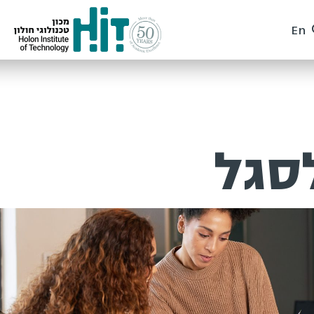
En
סגל