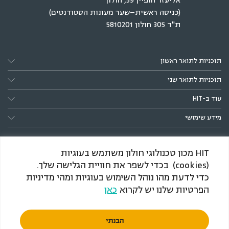
אליעזר הופיין 59, חולון
(כניסה ראשית–שער מעונות הסטודנטים)
ת"ד 305 חולון 5810201
תוכניות לתואר ראשון
תוכניות לתואר שני
עוד ב-HIT
מידע שימושי
HIT מכון טכנולוגי חולון משתמש בעוגיות
(cookies) בכדי לשפר את חוויית הגלישה שלך.
כדי לדעת מהו נוהל השימוש בעוגיות ומהי מדיניות
הפרטיות שלנו יש לקרוא
כאן
*הענקת התארים מותנית באישור המל״ג, כמקובל בתוכניות
חדשות
הבנתי
תנאי שימוש
הצהרת נגישות
מדיניות הפרטיות
© 2026 HIT