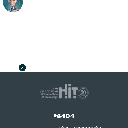
×
*6404