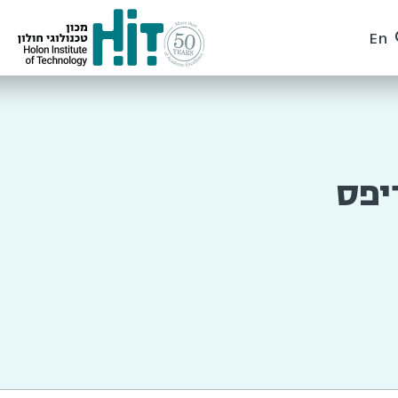
En
יפס