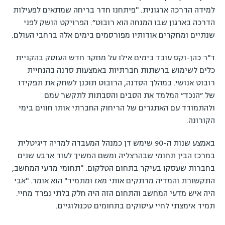
למידה הדרכה ארגונית. "פיתחנו חדר בריחה שמתאים לפעילות
הדרכה בארגון שבו המנחה הוא רובוט״. הפרויקט הושק לפני
שנתיים ומחקרים אודותיו מפורסמים בימים אלה ברחבי העולם.
ד"ר כהן-וקס עובד בימים אילו על מחקר חדש העוסק בהקניית
כלים לשימוש ברשתות חברתיות באמצעות סדנה בהנחיית
רובוט אנושי. במהלך הסדנה, הרובוט תוכנן לשחק את תפקידו
של ״הנכד״ המלמד את הסבים והסבתות לתקשר עמם
ולהתמודד עם האתגרים של הריחוק החברתי אותו חווים בימי
הקורונה.
באמצע שנות ה-90 שימש דן כמנהל המעבדה למדיה דיגיטלית
במרכז הבין תחומי שבהרצליה ומשם המשיך לעוד ארבע שנים
בחברות שעסקו בעיקר בתחום הטלקום. "תחומי מדעי המחשב,
התקשורת והמדיה מרתקים אותי מאז ומתמיד" הוא אומר. "אבי
היה איש מדעי המחשב והתחום הזה היה חלק בלתי נפרד מחיי.
תמיד אימצתי לחיי עיסוקים בתחומים טכנולוגיים.