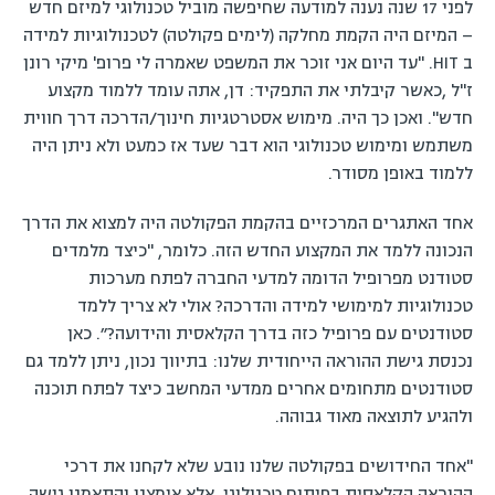
לפני 17 שנה נענה למודעה שחיפשה מוביל טכנולוגי למיזם חדש
– המיזם היה הקמת מחלקה (לימים פקולטה) לטכנולוגיות למידה
ב HIT. "עד היום אני זוכר את המשפט שאמרה לי פרופ' מיקי רונן
ז"ל ,כאשר קיבלתי את התפקיד: דן, אתה עומד ללמוד מקצוע
חדש". ואכן כך היה. מימוש אסטרטגיות חינוך/הדרכה דרך חווית
משתמש ומימוש טכנולוגי הוא דבר שעד אז כמעט ולא ניתן היה
ללמוד באופן מסודר.
אחד האתגרים המרכזיים בהקמת הפקולטה היה למצוא את הדרך
הנכונה ללמד את המקצוע החדש הזה. כלומר, "כיצד מלמדים
סטודנט מפרופיל הדומה למדעי החברה לפתח מערכות
טכנולוגיות למימושי למידה והדרכה? אולי לא צריך ללמד
סטודנטים עם פרופיל כזה בדרך הקלאסית והידועה?״. כאן
נכנסת גישת ההוראה הייחודית שלנו: בתיווך נכון, ניתן ללמד גם
סטודנטים מתחומים אחרים ממדעי המחשב כיצד לפתח תוכנה
ולהגיע לתוצאה מאוד גבוהה.
"אחד החידושים בפקולטה שלנו נובע שלא לקחנו את דרכי
ההוראה הקלאסית בפיתוח טכנולוגי, אלא אימצנו והתאמנו גישה