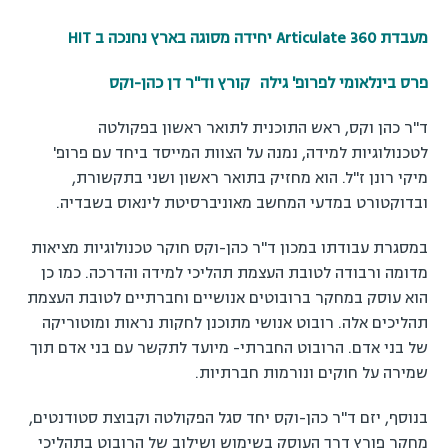
מעבדת Articulate 360 יחידה מסוגה בארץ נחנכה ב HIT
פרס בינלאומי לפרופ' גילה
–
קורץ וד"ר דן כהן-וקס
ד"ר כהן וקס, ראש התוכנית לתואר ראשון בפקולטה
לטכנולוגיות למידה, נמנה על הצוות המייסד ביחד עם פרופ'
מיקי רונן ז"ל. הוא מחזיק בתואר ראשון ושני בתקשורת,
ובדוקטורט במדעי המחשב מאוניברסיטת לינאוס בשבדיה.
במסגרת עבודתו במכון ד"ר כהן-וקס חוקר טכנולוגיות מציאות
מדומה ורבודה לטובת העצמת תהליכי למידה והדרכה. כמו כן
הוא עוסק במחקר ברובוטים אנושיים וחברתיים לטובת העצמת
תהליכים אלה. רובוט אנושי מתוכנן לחקות נראות ומוטוריקה
של בני אדם. הרובוט החברתי- מיועד לתקשר עם בני אדם תוך
שמירה על חוקים ונורמות חברתיות.
בנוסף, יזם ד"ר כהן-וקס יחד סגל הפקולטה וקבוצת סטודנטים,
מחקר פורץ דרך העוסק בשימוש ושילוב של הרובוט בתהליכי