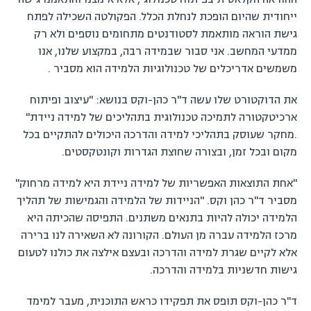
ייחודית שהיום הופכת לנחלת הכלל. הפקולטה השכילה לפתח
גישת הוראה מותאמת לסטודנטים מתחומים נוספים ולא רק
ממדעי המחשב. אני סבור שבמידה רבה, במקצוע שלנו, אנו
משמשים אדריכלים של טכנולוגיות הלמידה הוא מסביר .
את הדוקטורט שלו עשה ד"ר כהן-וקס בנושא: "עיצוב ופיתוח
ארכיטקטורה לתמיכה טכנולוגית בתהליכים של למידה ניידת"
.מחקר שעוסק בתהליכי למידה והדרכה היכולים להתקיים בכל
מקום ובכל זמן, ובצורה שחוצת הגדרות וקונטקסטים.
"אחת התוצאות האפשריות של למידה ניידת היא למידה מרחוק"
מסביר ד"ר כהן וקס. "הניידות של הלמידה והגמישות של תהליך
הלמידה יכולה להיות בתנאים משתנים. התפיסה שהכיתה היא
מרכז הלמידה עברה מן העולם. הקורונה לא השאירה לנו ברירה
אלא לקיים שגרת למידה והדרכה ובעצם אילצה את כולנו לטעום
גישות חדשניות בלמידה והדרכה.
ד"ר כהן-וקס תופס את תפקידו כראש התוכנית, מעבר למימד