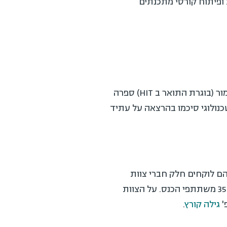
רי מקרה (Case Studies) של פרויקט תרגום שפת Google לעברית ופיתוח קורסי מתכנתים
כמו כן כלים פרקטיים לעיצוב מסרים וכן מודל כשירויות ייחודי שפותח בארץ (חברת שקד). שחר מור (בוגרת התואר ב HIT) ספרה
 גם הם מאנשי המכון הטכנולוגי סיכמו בהרצאה על עתיד
ה לטכנולוגיות למידה. ההכנות לכנס נמשכות כ 7 חודשים בהם לוקחים חלק חברי צוות
הליבה האמונים על תוכנית, לוגיסטיקה ומעל הכל הקניית חווית למידה מוצלחת לכול אחד מבין 350 משתתפי הכנס. על הצוות
'
גילה קורץ
.