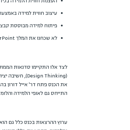
העצמת חווית הלמידה בכית
עיצוב חווית למידה באמצעו
פיתוח למידה מבוססת קבצי קול – 
לא שכחנו את המלך PowerPoint המהווה עדיין את המחולל השכיח בעיצוב תכנים ומסרים בארגון
לצד אלו התקיימו סדנאות הממוקד
(Design Thinking), חשיבה יצירתית בפיתוח תוצרים וכן ניהול ומדידה של פרויקטי הדרכהלמידה בארגון.
התייחס גם לאופי הלמידה והלומד
ערוץ ההרצאות בכנס כלל גם הוא 