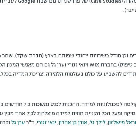
ומלמדים. ההרצאות כללו סיפו
יבר).
על תפקיד מעצב Prototype (אב טיפוס) בחברת WIX וינאי זגורי וערן גל
ידים להשפיע על כולנו בעולמות הלמידה וצריכת המדיה בכלל.
את הכנס ארגנה כמו כל שנה הפקולט
ראל פישלזון
,
לילך גל
,
אורן בן אהרון
,
ינאי זגורי
, ד"ר
ערן גל
ופרופ