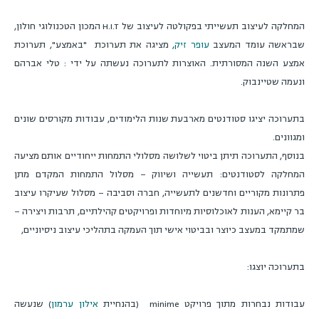
המחלקה לעיצוב תעשייתי בפקולטה לעיצוב של
H.I.T
המכון הטכנולוגי חולון,
שבראשה עומד המעצב
עופר זיק
, מציגה את תערוכת
"באמצע", תערוכת
אמצע השנה המסורתית. האוצרות לתערוכה נעשתה על ידי : טלי אברהם
ונעמה שטיינבוק.
בתערוכה יציגו סטודנטים מארבעת שנות הלימודים, עבודות מקורסים שונים
ומגוונים.
בנוסף, התערוכה תיתן ביטוי לשלושה מסלולי התמחות ייחודיים אותם מציעה
המחלקה לסטודנטים: תעשייה ושיווק – מסלול התמחות המקדם מתן
פתרונות מקוריים וחדשנים לתעשייה, חברה וסביבה – מסלול שעיקרו עיצוב
בר קיימא, הענות לאוכלוסיות מיוחדות ופרויקטים קהילתיים, תרבות ויצירה –
שמתמקד במעצב כיוצר ובביטוי אישי תוך העמקה בתהליכי עיצוב ניסיוניים,
בתערוכה יוצגו:
עבודות נבחרות מתוך פרויקט
minime
(בהנחיית
אילון ערמון
) שנעשה