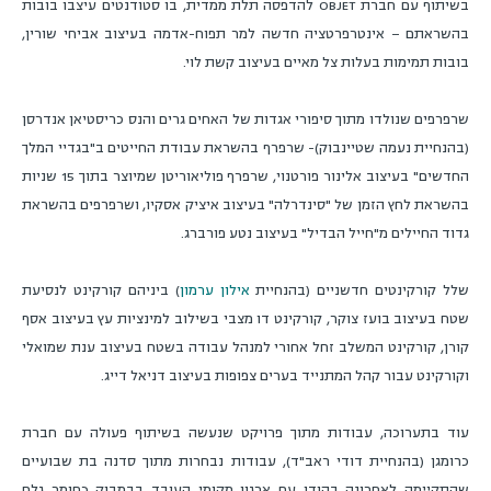
בשיתוף עם חברת
OBJET
להדפסה תלת ממדית, בו סטודנטים עיצבו בובות
בהשראתם – אינטרפרטציה חדשה למר תפוח-אדמה בעיצוב אביחי שורין,
בובות תמימות בעלות צל מאיים בעיצוב קשת לוי.
שרפרפים שנולדו מתוך סיפורי אגדות של האחים גרים והנס כריסטיאן אנדרסן
(בהנחיית נעמה שטיינבוק)- שרפרף בהשראת עבודת החייטים ב"בגדיי המלך
החדשים" בעיצוב אלינור פורטנוי, שרפרף פוליאוריטן שמיוצר בתוך 15 שניות
בהשראת לחץ הזמן של "סינדרלה" בעיצוב איציק אסקיו, ושרפרפים בהשראת
גדוד החיילים מ"חייל הבדיל" בעיצוב נטע פורברג.
שלל קורקינטים חדשניים (בהנחיית
אילון ערמון
) ביניהם קורקינט לנסיעת
שטח בעיצוב בועז צוקר, קורקינט דו מצבי בשילוב למינציות עץ בעיצוב אסף
קורן, קורקינט המשלב זחל אחורי למנהל עבודה בשטח בעיצוב ענת שמואלי
וקורקינט עבור קהל המתנייד בערים צפופות בעיצוב דניאל דייג.
עוד בתערוכה, עבודות מתוך פרויקט שנעשה בשיתוף פעולה עם חברת
כרומגן (בהנחיית דודי ראב"ד), עבודות נבחרות מתוך סדנה בת שבועיים
שהתקיימה לאחרונה בהודו עם ארגון מקומי העובד בבמבוק כחומר גלם