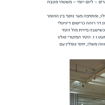
ארים – ליום-יומי – משטחי מטבח
לו, ומוסיפה פער נוסף בין החומר
ן דר רוהה כרישום דיגיטלי
שישבה פיזית מול הקיר
בברצלונה ונמשך הרחק משם. הקיר הוא דגם של קיר. העתק כמעט נאמן למקור, שחזור של כמעט 1:1. הקיר המקורי נאלץ
ה משלו, יחסי גומלין עם