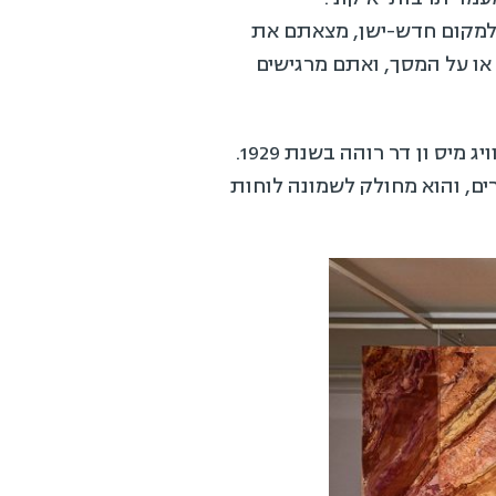
למקום חדש-ישן, מצאתם את
או על המסך, ואתם מרגישים
כך הרגישה ליהי חן כשביקרה לפני 18 שנה בביתן ברצלונה, שתכנן האדריכל המודרניסטי לודוויג מיס ון דר רוהה בשנת 1929.
מאוהבת ונאהבת כשנעמדה מול קיר השיש החום-כתמתם, שגודלו כ-3X6 מטרים, והוא מחולק לשמונה לוחות