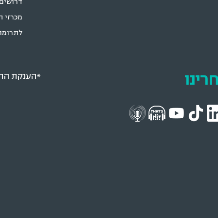
דרושים
מכרזי ה
לתרומו
רינו
*הענקת התא