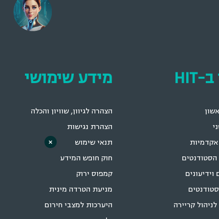
-HIT
מידע שימושי
שון
הצהרה לגיוון, שוויון והכלה
י
הצהרת נגישות
אקדמיות
תנאי שימוש
×
הסטודנטים
חוק חופש המידע
 וידיעונים
קמפוס ירוק
סטודנטים
מניעת הטרדה מינית
לניהול קריירה
היערכות למצבי חירום