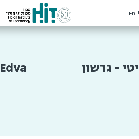
En
טי - גרשון
 Edva