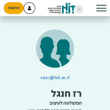
הרשמה
razc@hit.ac.il
רז חנגל
הפקולטה לעיצוב