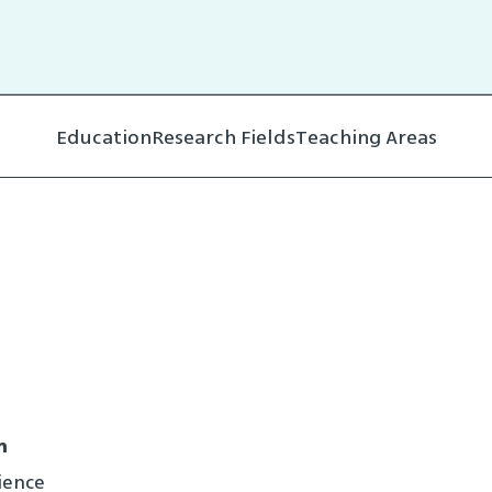
Education
Research Fields
Teaching Areas
m
ience