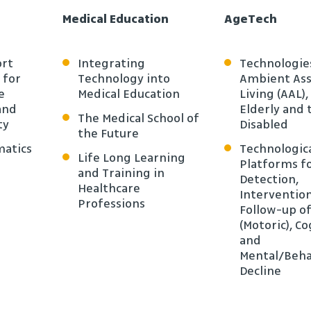
Medical Education
AgeTech
ort
Integrating
Technologie
 for
Technology into
Ambient Ass
e
Medical Education
Living (AAL),
and
Elderly and 
The Medical School of
ty
Disabled
the Future
matics
Technologic
Life Long Learning
Platforms fo
and Training in
Detection,
Healthcare
Interventio
Professions
Follow-up of
(Motoric), Co
and
Mental/Beha
Decline