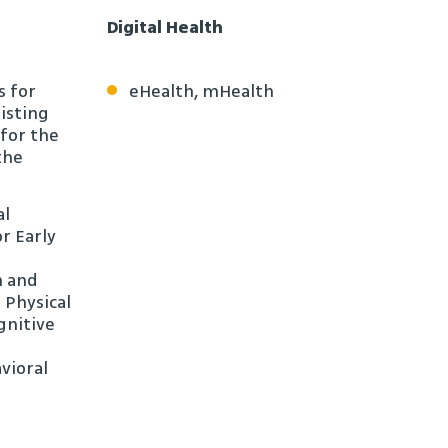
Digital Health
s for
eHealth, mHealth
isting
 for the
the
al
r Early
n and
 Physical
gnitive
vioral