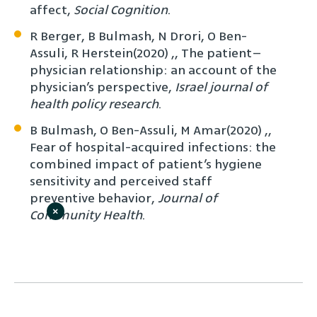
.
Social Cognition
affect‏,
R Berger, B Bulmash, N Drori, O Ben-
Assuli, R Herstein‏, (2020), The patient–
physician relationship: an account of the
Israel journal of
physician’s perspective‏,
health policy research
.
B Bulmash, O Ben-Assuli, M Amar‏, (2020),
Fear of hospital-acquired infections: the
combined impact of patient’s hygiene
sensitivity and perceived staff
Journal of
preventive behavior‏,
×
Community Health
.