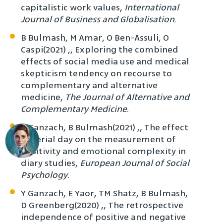
International
capitalistic work values‏,
Journal of Business and Globalisation
.
B Bulmash, M Amar, O Ben-Assuli, O
Caspi‏, (2021), Exploring the combined
effects of social media use and medical
skepticism tendency on recourse to
complementary and alternative
The Journal of Alternative and
medicine‏,
Complementary Medicine
.
Y Ganzach, B Bulmash‏, (2021), The effect
of serial day on the measurement of
positivity and emotional complexity in
diary studies,
European Journal of Social
Psychology
.
Y Ganzach, E Yaor, TM Shatz, B Bulmash,
D Greenberg‏, (2020), The retrospective
independence of positive and negative