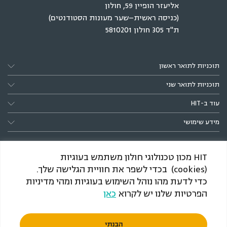
אליעזר הופיין 59, חולון
(כניסה ראשית–שער מעונות הסטודנטים)
ת"ד 305 חולון 5810201
תוכניות לתואר ראשון
תוכניות לתואר שני
עוד ב-HIT
מידע שימושי
HIT מכון טכנולוגי חולון משתמש בעוגיות
(cookies) בכדי לשפר את חוויית הגלישה שלך.
כדי לדעת מהו נוהל השימוש בעוגיות ומהי מדיניות
הפרטיות שלנו יש לקרוא
כאן
*הענקת התארים מותנית באישור המל״ג, כמקובל בתוכניות
חדשות
הבנתי