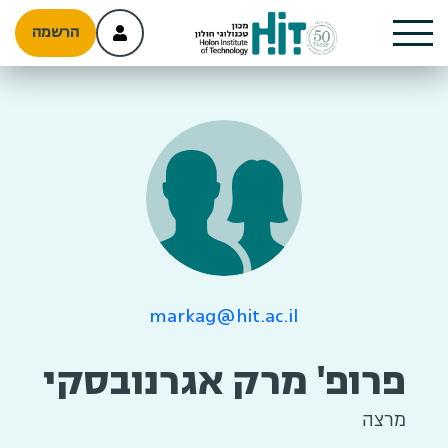
הרשמה
markag@hit.ac.il
פרופ' מרק אגרנובסקי
מרצה