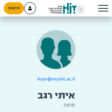
הרשמה
itayr@my.hit.ac.il
איתי רגב
מרצה