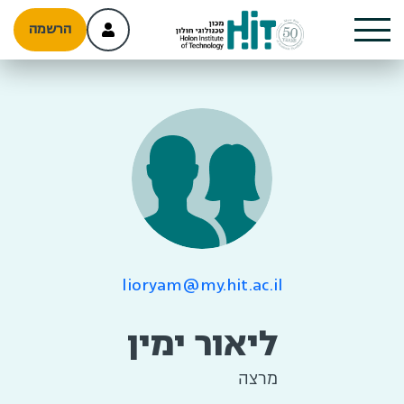
הרשמה
lioryam@my.hit.ac.il
ליאור ימין
מרצה