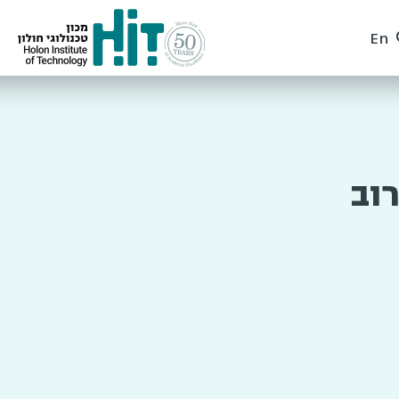
En
וב