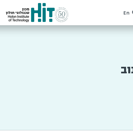
En
וב