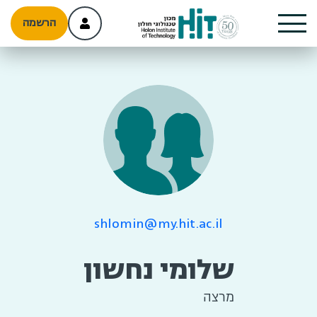
הרשמה
shlomin@my.hit.ac.il
שלומי נחשון
מרצה