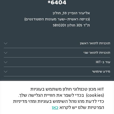
*6404
אליעזר הופיין 59, חולון
(כניסה ראשית–שער מעונות הסטודנטים)
ת"ד 305 חולון 5810201
תוכניות לתואר ראשון
תוכניות לתואר שני
עוד ב-HIT
מידע שימושי
HIT מכון טכנולוגי חולון משתמש בעוגיות
(cookies) בכדי לשפר את חוויית הגלישה שלך.
כדי לדעת מהו נוהל השימוש בעוגיות ומהי מדיניות
הפרטיות שלנו יש לקרוא
כאן
*הענקת התארים מותנית באישור המל״ג, כמקובל בתוכניות