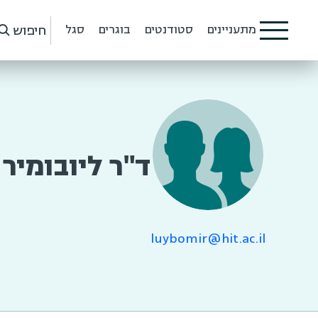
חיפוש
מתעניינים
סטודנטים
בוגרים
סגל
ד"ר ליובומיר 
luybomir@hit.ac.il