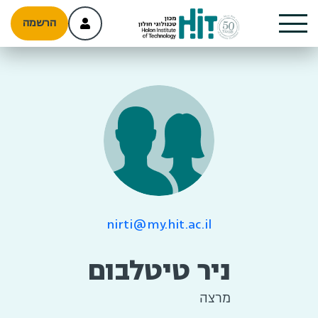
הרשמה
nirti@my.hit.ac.il
ניר טיטלבום
מרצה