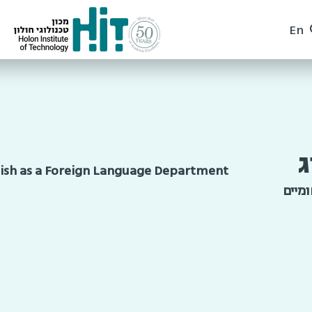
En
ג
glish as a Foreign Language Department
מיים