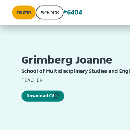
*6404
אזור אישי
הרשמה
Grimberg Joanne
School of Multidisciplinary Studies and En
TEACHER
Download CV