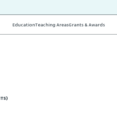
Education
Teaching Areas
Grants & Awards
ITS)