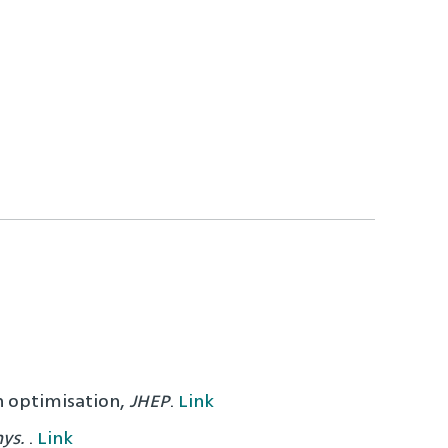
h optimisation,
JHEP
.
Link
hys.
.
Link