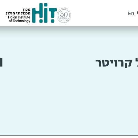
En
 קרויטר
l