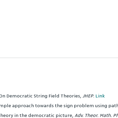
, On Democratic String Field Theories,
JHEP
.
Link
A simple approach towards the sign problem using pat
 theory in the democratic picture,
Adv. Theor. Math. P