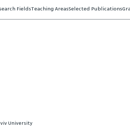
search Fields
Teaching Areas
Selected Publications
Gr
viv University