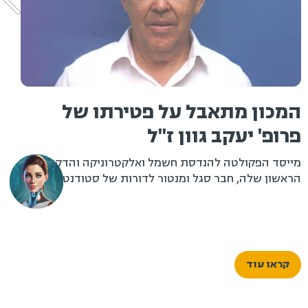
מכון מתאבל על פטירתו של
רופ' יעקב גוון ז"ל
ט
ייסד הפקולטה להנדסת חשמל ואלקטרוניקה והדקן
ראשון שלה, חבר סגל ומנטור לדורות של סטודנטים
המ
קראו עוד