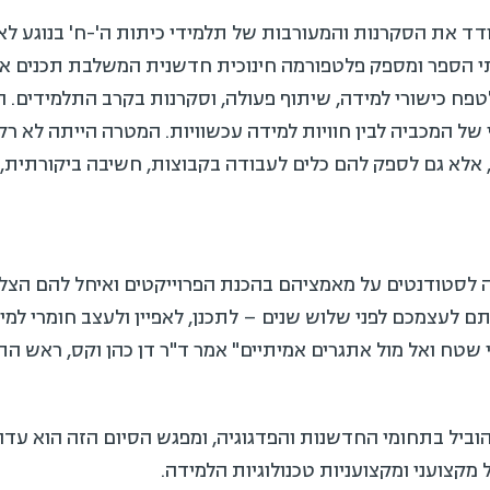
 את הסקרנות והמעורבות של תלמידי כיתות ה'-ח' בנוגע לאירו
הספר ומספק פלטפורמה חינוכית חדשנית המשלבת תכנים אינטר
ח כישורי למידה, שיתוף פעולה, וסקרנות בקרב התלמידים. ה
של המכביה לבין חוויות למידה עכשוויות. המטרה הייתה לא רק
א גם לספק להם כלים לעבודה בקבוצות, חשיבה ביקורתית, וחיב
ודה לסטודנטים על מאמציהם בהכנת הפרוייקטים ואיחל להם הצלח
עצמכם לפני שלוש שנים – לתכנן, לאפיין ולעצב חומרי למידה 
ח ואל מול אתגרים אמיתיים" אמר ד"ר דן כהן וקס, ראש התו
 להוביל בתחומי החדשנות והפדגוגיה, ומפגש הסיום הזה הוא עדות
ועני ומקצועניות טכנולוגיות הלמידה.