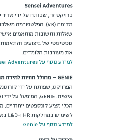
Sensei Adventures
פרויקט זה, שפותח על ידי אדיר סג
מדומה (VR). הפלטפורמה 
שאלות ותשובות מותאמים אישית.
סטטיסטי של ביצועים והתאמות תוכן
את מעורבות הלומדים.
למידע נוסף על Sensei Adventures
GENIE – מחולל חוויות למידה מבוסס בינה מלאכותית
הפרויקט, שפותח על ידי קורוטנקו 
הכלי מציע קונספטים ייחודיים, מ
לשימוש במחלקות HR ו-L&D בארגונים ומעצימה את תהליכי ההדרכה והלמידה בארגונים.
למידע נוסף על Genie