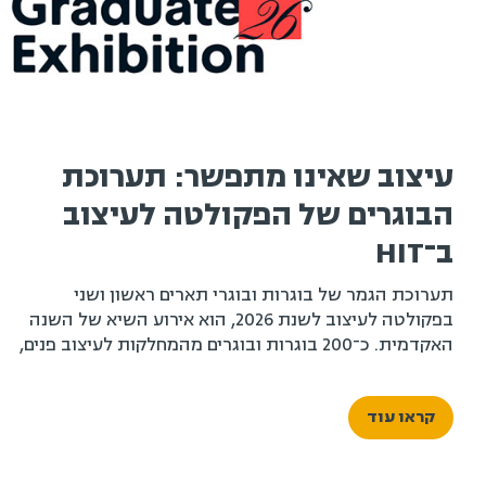
עיצוב שאינו מתפשר: תערוכת
הבוגרים של הפקולטה לעיצוב
ב־HIT
תערוכת הגמר של בוגרות ובוגרי תארים ראשון ושני
בפקולטה לעיצוב לשנת 2026, הוא אירוע השיא של השנה
האקדמית. כ־200 בוגרות ובוגרים מהמחלקות לעיצוב פנים,
עיצוב תעשייתי ועיצוב תקשורת חזותית, לצד בוגרי ובוגרות
התואר השני בעיצוב לסביבה טכנולוגית, יציגו את פרויקטי
קראו עוד
הגמר שלהם – מבחר עבודות המצטרף לתמונה רחבה
המשקפת תקופה, דור ותפיסת עולם.