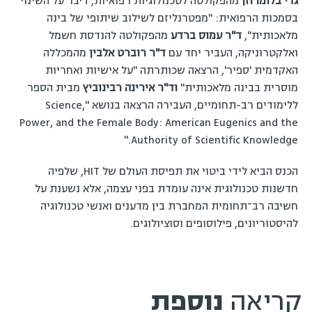
גדי בלומרוזן
מהפקולטה לטכנולוגיות רפואיות, דיבר על השינוי
בסמכות הרפואית: "מפטרנליזם לשילוב שיתופי של בינה
מלאכותית",
ד"ר עמוס ברדע
מהפקולטה להנדסת חשמל
ואלקטרוניקה, העביר יחד עם
ד"ר רוברט אלבין
מהמכללה
האקדמית 'ספיר', הרצאה שכותרתה "על אישיות ואחריות
מוסרית בבינה מלאכותית"
וד"ר אירינה רבינוביץ
מבית הספר
ללימודים רב-תחומיים, העבירה הרצאה בנושא "Science,
Power, and the Female Body: American Eugenics and the
Authority of Scientific Knowledge."
הכנס הביא לידי ביטוי את תפיסת העולם של HIT, שלפיה
חדשנות טכנולוגית אינה עומדת בפני עצמה, אלא נשענת על
חשיבה רב־תחומית המחברת בין מדענים ואנשי טכנולוגיה
להיסטוריונים, פילוסופים וסוציולוגים.
קריאה
נוספת