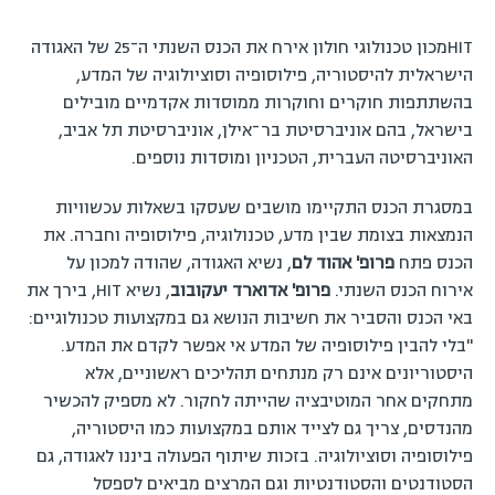
HITמכון טכנולוגי חולון אירח את הכנס השנתי ה־25 של האגודה
הישראלית להיסטוריה, פילוסופיה וסוציולוגיה של המדע,
בהשתתפות חוקרים וחוקרות ממוסדות אקדמיים מובילים
בישראל, בהם אוניברסיטת בר־אילן, אוניברסיטת תל אביב,
האוניברסיטה העברית, הטכניון ומוסדות נוספים.
במסגרת הכנס התקיימו מושבים שעסקו בשאלות עכשוויות
הנמצאות בצומת שבין מדע, טכנולוגיה, פילוסופיה וחברה. את
הכנס פתח
פרופ' אהוד לם
, נשיא האגודה, שהודה למכון על
אירוח הכנס השנתי.
פרופ' אדוארד יעקובוב
, נשיא HIT, בירך את
באי הכנס והסביר את חשיבות הנושא גם במקצועות טכנולוגיים:
"בלי להבין פילוסופיה של המדע אי אפשר לקדם את המדע.
היסטוריונים אינם רק מנתחים תהליכים ראשוניים, אלא
מתחקים אחר המוטיבציה שהייתה לחקור. לא מספיק להכשיר
מהנדסים, צריך גם לצייד אותם במקצועות כמו היסטוריה,
פילוסופיה וסוציולוגיה. בזכות שיתוף הפעולה ביננו לאגודה, גם
הסטודנטים והסטודנטיות וגם המרצים מביאים לספסל