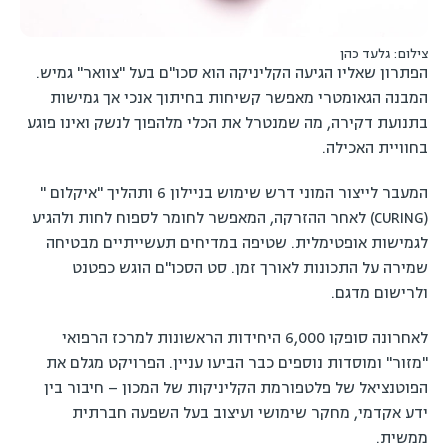
צילום: גלעד כהן
הפתרון שאליו הגיעה הקליניקה הוא סכו"ם בעל "צוואר" גמיש.
המבנה הגאומטרי מאפשר קשיחות בחיתוך אנכי אך גמישות
בתנועת דקירה, מה שמנטרל את הכלי מלהפוך לנשק ואינו פוגע
בחוויית האכילה.
המעבר לייצור המוני דרש שימוש בניילון 6 ותהליך "איקלום "
(CURING) לאחר ההזרקה, המאפשר לחומר לספוח לחות ולהגיע
לגמישות אופטימלית. שטיפה במדיחים תעשייתיים מבטיחה
שמירה על התכונות לאורך זמן. סט הסכו"ם הוגש כפטנט
ולרישום מדגם.
לאחרונה סופקו 6,000 היחידות הראשונות למרכז הרפואי
"מזור" ומוסדות נוספים כבר הביעו עניין. הפרויקט מגלם את
הפוטנציאל של פלטפורמת הקליניקות של המכון – חיבור בין
ידע אקדמי, מחקר שימושי ועיצוב בעל השפעה חברתית
ממשית.