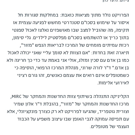
צילום: גלעד כהן
הפרויקט נולד מתוך מציאות כואבת: במחלקות סגורות חל
איסור על שימוש בסכו"ם סטנדרטי מחשש לפגיעה עצמית או
תקיפה, מה שהוביל למצב שבו מאושפזים נאלצו לאכול ספגטי
בתוך כריך או להשתמש בסכו"ם מפלסטיק לילדים. גלי סימון,
רכזת עמיתים מומחים של המרכז לבריאות הנפש "מזור",
תיארה זאת בחדות: "אם הצוות לא סומך עליי שאני יכולה לאכול
כמו בן אדם עם סכין ומזלג, אולי אני באמת עד כדי כך חריגה ולא
בן אדם." ד"ר לורה שרוני, מנהלת המרכז הרפואי, הוסיפה כי
כשמטופלים אינם רואים את עצמם כאנשים, זהו גורם רציני
לאירועי אלימות.
הקליניקה התנהלה בשיתוף צוות החדשנות והמחקר של MIRC,
מרכז החדשנות והמחקר של "מזור", בהובלת ד"ר אלון שמיר
וצורית גוטפריד, שהגיעו לפרויקט לא רק כצורך פונקציונלי, אלא
עם תפיסה עמוקה לגבי האופן שבו עיצוב משפיע על הכבוד
העצמי של מטופלים.