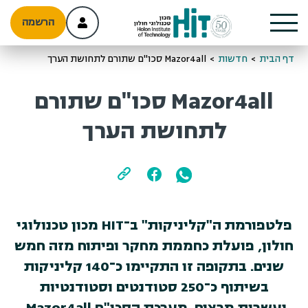
הרשמה
דף הבית
>
חדשות
>
Mazor4all סכו"ם שתורם לתחושת הערך
Mazor4all סכו"ם שתורם
לתחושת הערך
פלטפורמת ה"קליניקות" ב־HIT מכון טכנולוגי
חולון, פועלת כחממת מחקר ופיתוח מזה חמש
שנים. בתקופה זו התקיימו כ־140 קליניקות
בשיתוף כ־250 סטודנטים וסטודנטיות
ועשרות מרצים. מערכת הסכו"ם Mazor4all,