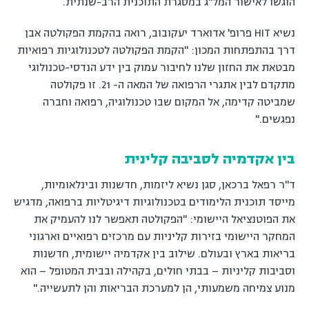
הוגשו לאישור המל"ג במסגרת התוכנית הרב-שנתית.
נשיא HIT פרופ' אדוארד יעקובוב, רואה בהקמת הפקולטה אבן
דרך בהתפתחות המכון: "הקמת הפקולטה לטכנולוגיות רפואיות
מבטאת את החזון שלנו לחיבור עמוק בין ידע הנדסי-טכנולוגי
מתקדם לבין אתגרי הרפואה של המאה ה- 21. זו פקולטה
שמביטה קדימה, אל המקום שבו טכנולוגיה, רפואה וחברה
נפגשים."
בין אקדמיה לסביבה קלינית
ד"ר רפאל ברכאן, סגן נשיא ליזמות, חדשנות ובינלאומיות,
מייסד תוכנית הלימודים בטכנולוגיות דיגיטליות ברפואה, מדגיש
את הפוטנציאל היישומי: "הפקולטה תאפשר לנו להעמיק את
המחקר היישומי בזירות קליניות עם מרכזים רפואיים וארגוני
בריאות בארץ ובעולם. שילוב בין אקדמיה יישומית, חדשנות
וסביבות קליניות – בבתי חולים, בקהילה ובבית המטופל – הוא
מנוע צמיחה משמעותי, הן למערכת הבריאות והן לתעשייה."