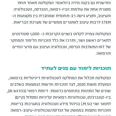
וחדשנית גם בקנה מידה בינלאומי. הפקולטה תאחד תחת
מסגרת אחת את עולמות הביו-רפואה, ההנדסה, הטכנולוגיה
והעיצוב, ותציע גישה רב-תחומית שמחברת בין מקצועות ה-
STEM לרבות עיצוב לאתגרים ממשיים של מערכת הבריאות.
הפקולטה צפויה לקלוט בשנים הקרובות כ- 1,000 סטודנטים
לתארים ראשון ושני, ותרכז את כלל תוכניות הלימוד והמחקר
של HIT המשלבות הנדסה, טכנולוגיה ועיצוב עם מדעי החיים
והרפואה.
תוכניות לימוד עם פנים לעתיד
הפקולטה תכלול את המחלקה לטכנולוגיות דיגיטליות ברפואה,
הפועלת משנת 2020, לצד תוכניות חדשות הנמצאות בשלבים
שונים של התהוות בתחומים כדוגמת: דימות רפואי (בהדגש AI),
ביו-קונברג'נס, טכנולוגיות רפואיות קליניות ומסלול (קיים)
לתואר שני (M.Sc.) בניהול מידע וטכנולוגיה במערכות בריאות.
תוכניות נוספות בממשק של הנדסה/טכנולוגיה-עיצוב-רפואה