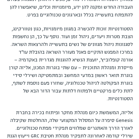
העבודה החדש ומקנה להן ידע, מיומנויות וכלים, שיאפשרו להן
להתפתח בתעשייה בכלל ובארגונים טכנולוגיים בפרט.
הסטודנטיות זוכות להכשרה במגוון מיומנויות, כגון נטוורקינג,
הצבת מטרות ויעדים, ניהול זמן ועוד. נוסף על כך, הן נחשפות
לסגנונות ניהול מגוונים של נשים בתעשייה ולהרצאות השראה.
במרכז המפגש התקיים פאנל מעורר השראה בהובלת עו"ד
אורנה קופלוביץ', יועצת הנשיא להוגנות מגדרית באקדמיה –
מייסדת ומנהלת התוכנית – עם שתי בוגרות המכון, אליזה קורן
בוגרת תואר ראשון במדעי המחשב ובמתמטיקה ושירלי סידי
בוגרת הפקולטה לניהול טכנולוגיה, שחזרו פעם נוספת לשתף,
לתת כלים פרקטיים ולפתוח דלתות עבור הדור הבא של
הסטודנטיות.
אליזה, המשמשת כיום מנהלת מחקר ופיתוח בכירה בחברת
Genesis סיפרה על המסלול המקצועי שלה, ההחלטות שקיבלה
לאורך הדרך והאתגרים שמלווים תפקידי מפתח טכנולוגיים.
שירלי קודמה לאחרונה לתפקיד מנהלת חטיבת GRC וייעוץ הגנת