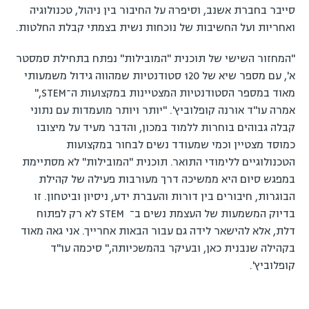
סייבר בחברת אשנב, וסיפרה על החיבור בין ניהול, טכנולוגיה
ואחריות ועל החשיבות של נוכחות נשית בצמתי קבלת החלטות.
"המחזור השישי של תוכנית "המובילות" נפתח בתחילת סמסטר
א', עם מספר שיא של 120 סטודנטיות שמהווה גידול משמעותי
מאוד במספר הסטודנטיות המצטיינות במקצועות ה־STEM,"
אמרה עו"ד אורנה קופלוביץ'. "יותר ויותר מועמדות עם נתוני
קבלה גבוהים בוחרות ללמוד במכון, והדבר מעיד על מיצובו
כמוסד מצטיין וכמי שמעודד נשים לבחור במקצועות
הטכנולוגיים ללימודי התואר. תוכנית "המובילות" לא מסתיימת
במפגש סיום היא ממשיכה דרך מעורבות פעילה של קהילת
הבוגרות, חיבורים בין דורות והעברת ידע, ניסיון וביטחון. זו
בדיוק המשמעות של העצמת נשים ב־ STEM לא רק לפתוח
דלת, אלא להישאר לידה גם עבור הבאות אחרייך. אני גאה מאוד
בקהילה שנבנית כאן, ובעיקר בהמשכיותה," סיכמה עו"ד
קופלוביץ'.