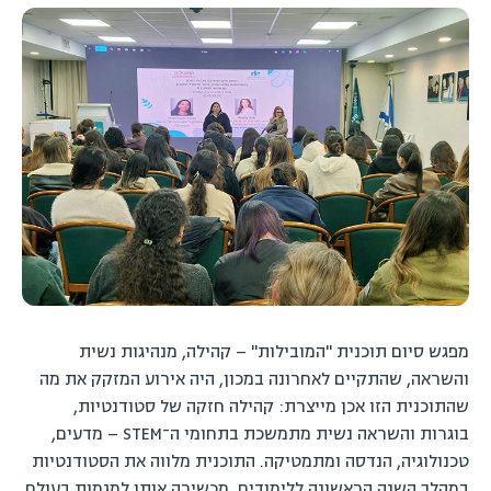
מפגש סיום תוכנית "המובילות" – קהילה, מנהיגות נשית
והשראה, שהתקיים לאחרונה במכון, היה אירוע המזקק את מה
שהתוכנית הזו אכן מייצרת: קהילה חזקה של סטודנטיות,
בוגרות והשראה נשית מתמשכת בתחומי ה־STEM – מדעים,
טכנולוגיה, הנדסה ומתמטיקה. התוכנית מלווה את הסטודנטיות
במהלך השנה הראשונה ללימודים, מכשירה אותן למגמות בעולם