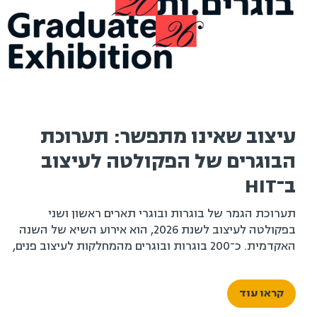
עיצוב שאינו מתפשר: תערוכת
הבוגרים של הפקולטה לעיצוב
ב־HIT
תערוכת הגמר של בוגרות ובוגרי תארים ראשון ושני
בפקולטה לעיצוב לשנת 2026, הוא אירוע השיא של השנה
האקדמית. כ־200 בוגרות ובוגרים מהמחלקות לעיצוב פנים,
עיצוב תעשייתי ועיצוב תקשורת חזותית, לצד בוגרי ובוגרות
התואר השני בעיצוב לסביבה טכנולוגית, יציגו את פרויקטי
קראו עוד
הגמר שלהם – מבחר עבודות המצטרף לתמונה רחבה
המשקפת תקופה, דור ותפיסת עולם.