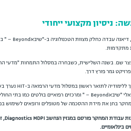
 ניסיון מקצועי ייחודי
במהלך הלימודים לתואר הר
תקדמות.
ר שם. בשנה השלישית, כשבחרה במסלול התמחות "מדעי הרפו
יקט גמר פורץ דרך.
במהלך ללימודיה לתואר רא
אשפוז בית בבית החולים הווירטואלי "שיבאBeyond – " ומרכזים רפואיים בולט
עבודת המחקר פורסם במגזין הנחשב
Diagnostics MDPI,
זכה
בינלאומיים
.