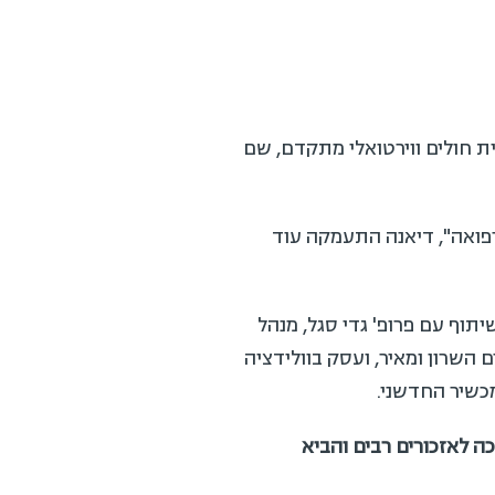
אשון, דיאנה עבדה כחלק מצוות הטכנולוגיה ב-"שיבאBeyond – " בית חולים ווירטואלי מתקדם, שם
אה", דיאנה התעמקה עוד
שון במסלול מדעי הרפואה ב-HIT נערך בשיתוף עם פרופ' גדי סגל, מנהל
ים כמו בתי החולים השרון ומאיר, ועסק בוולידציה
 לאזכורים רבים והביא