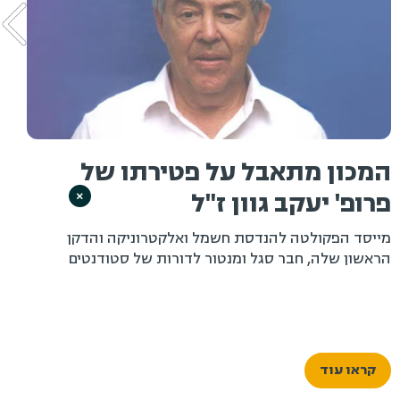
מכון מתאבל על פטירתו של
רופ' יעקב גוון ז"ל
ט
×
ייסד הפקולטה להנדסת חשמל ואלקטרוניקה והדקן
ראשון שלה, חבר סגל ומנטור לדורות של סטודנטים
המ
קראו עוד