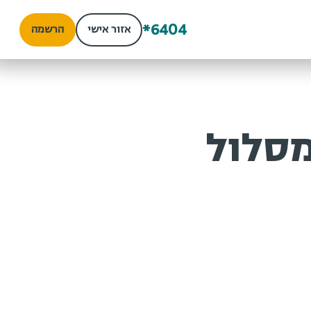
*6404
אזור אישי
הרשמה
סלול