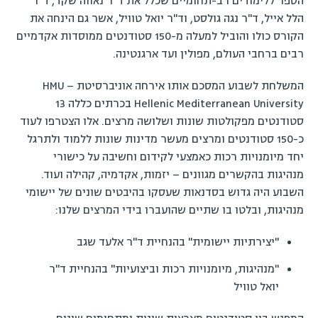
הספר ללימודים רב-תחומיים שכלל את ד"ר נאווה שקד, ד"ר
הלל אייל, ד"ר נגה גולסט, וד"ר יואל טוויל, אשר גם הינחה את
הקורס כולו והוביל למעלה מ-150 סטודנטים ממוסדות אקדמיים
רבים ברחבי העולם, מפולין ועד ארגנטינה.
המשלחת לשבוע המסכם אותו אירחה אוניברסיטת HMU –
Hellenic Mediterranean University בכרתים כללה 13
סטודנטים מפקולטות שונות ושלושה מרצים. אלו הצטרפו לעוד
כ-150 סטודנטים ומרצים מעשר מדינות שונות ללמוד ולתרגל
יחד מיומנויות רכות כאמצעי לקידום וחשיבה על כישורי
מנהיגות בהקשרים מגוונים – יזמות, אקדמיה, קהילה ועוד.
השבוע היה גדוש בסדנאות שעסקו בהיבטים שונים של יישומי
מנהיגות, ובלטו בו שתיים שהועברו בידי המרצים שלנו:
"יצירתיות יישומית" בהנחיית ד"ר אלעד שגב
"מנהיגות, מיומנויות רכות וביצועיות" בהנחיית ד"ר
יואל טוויל