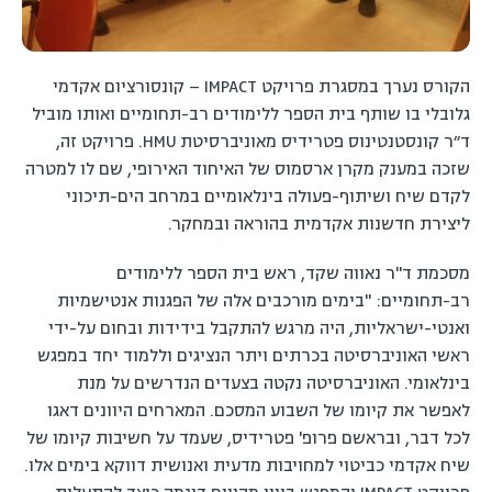
הקורס נערך במסגרת פרויקט IMPACT – קונסורציום אקדמי
גלובלי בו שותף בית הספר ללימודים רב-תחומיים ואותו מוביל
ד״ר קונסטנטינוס פטרידיס מאוניברסיטת HMU. פרויקט זה,
שזכה במענק מקרן ארסמוס של האיחוד האירופי, שם לו למטרה
לקדם שיח ושיתוף-פעולה בינלאומיים במרחב הים-תיכוני
ליצירת חדשנות אקדמית בהוראה ובמחקר.
מסכמת ד"ר נאווה שקד, ראש בית הספר ללימודים
רב-תחומיים: "בימים מורכבים אלה של הפגנות אנטישמיות
ואנטי-ישראליות, היה מרגש להתקבל בידידות ובחום על-ידי
ראשי האוניברסיטה בכרתים ויתר הנציגים וללמוד יחד במפגש
בינלאומי. האוניברסיטה נקטה בצעדים הנדרשים על מנת
לאפשר את קיומו של השבוע המסכם. המארחים היוונים דאגו
לכל דבר, ובראשם פרופ' פטרידיס, שעמד על חשיבות קיומו של
שיח אקדמי כביטוי למחויבות מדעית ואנושית דווקא בימים אלו.