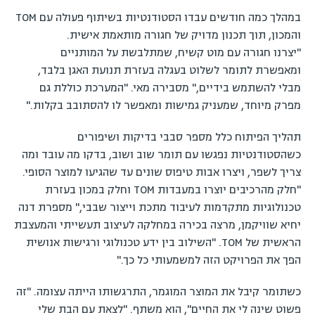
במהלך כמה חודשים עבדו הסטודנטיות בשיתוף פעולה עם TOM
והמכון, תוך תכנון מדויק של חגורה מותאמת אישית.
"יצרנו חגורה עם מוט קשיח, שמתלבשת על המותניים
ומאפשרת לתומר לשלוט בעגלה בעזרת תנועת האגן בלבד,
מבלי להשתמש בידיים," מסבירה מאי. "המערכת כוללת גם
מפרק מיוחד, שמעניק גמישות ומאפשר לו להסתובב בקלות."
תהליך הפיתוח כלל מספר סבבי בדיקות ושיפורים
כשהסטודנטיות נפגשו עם תומר שוב ושוב, בדקו מה עובד ומה
צריך לשפר, ויצרו אבות טיפוס שונים עד שהגיעו למוצר הסופי.
"חלק מהרכיבים יוצרו במעבדות TOM וחלק במכון בעזרת
טכנולוגיות מתקדמות לעיבוד מתכת וייצור שבבי," מספרת דנה
יחיא שוויקמן, מרצה בכירה במחלקה לעיצוב תעשייתי והמעצבת
הראשית של TOM. "השילוב בין ידע טכנולוגי ורגישות אנושית
הפך את הפרויקט הזה למשמעותי כל כך."
כשתומר קיבל את המוצר המוגמר, התרגשותו הייתה עצומה. "זה
פשוט שינה לי את החיים", הוא משתף. "לצאת עם הבת שלי