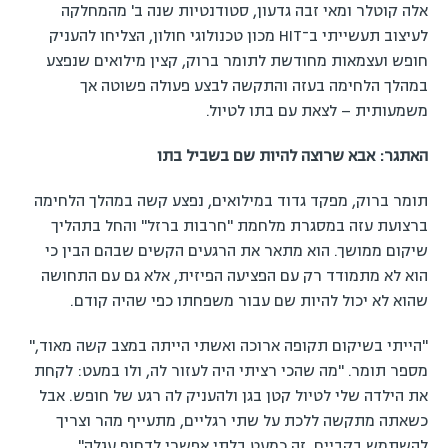
אלה קוטלר ומאי זבה גדעון, סטודנטיות שנה ב' מהמחלקה
לעיצוב תעשייתי ב־HIT מכון טכנולוגי חולון, הצליחו להעניק
חופש ועצמאות מחודשת לתומר ברוק, קצין מילואים שנפצע
במהלך הלחימה בעזה והתקשה לבצע פעולה פשוטה אך
משמעותית – לצאת עם בתו לטיול.
האתגר: אבא שרוצה להיות שם בשביל בתו
תומר ברוק, מפקד גדוד במילואים, נפצע קשה במהלך הלחימה
ברצועת עזה במסגרת מלחמת "חרבות ברזל" והחל בתהליך
שיקום ממושך. הוא מתאר את הרגעים הקשים שבהם הבין כי
הוא לא מתמודד רק עם הפציעה הפיזית, אלא גם עם התחושה
שהוא לא יכול להיות שם עבור משפחתו כפי שהיה קודם.
"הייתי בשיקום תקופה ארוכה ואשתי הייתה במצב קשה מאוד,"
מספר תומר. "מה שהכי רציתי היה לעזור לה, ולו במעט: לקחת
את הילדה שלי לטיול קטן בגן ולהעניק לה רגע של חופש. אבל
כשאתה מתקשה ללכת על שתי רגליים, מתעייף מהר וצריך
להשתמש בקביים, זה כמעט בלתי אפשרי לדחוף עגלה".