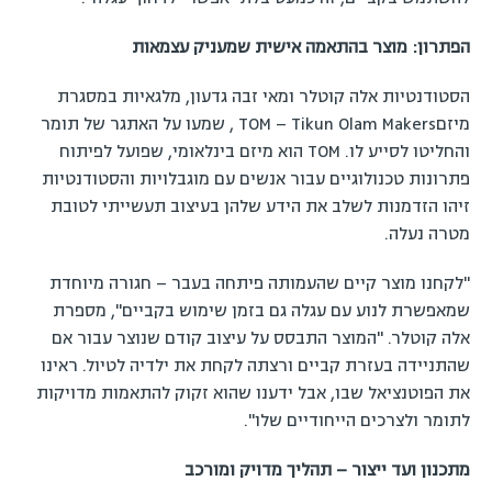
הפתרון: מוצר בהתאמה אישית שמעניק עצמאות
הסטודנטיות אלה קוטלר ומאי זבה גדעון, מלגאיות במסגרת
מיזםTOM – Tikun Olam Makers , שמעו על האתגר של תומר
והחליטו לסייע לו. TOM הוא מיזם בינלאומי, שפועל לפיתוח
פתרונות טכנולוגיים עבור אנשים עם מוגבלויות והסטודנטיות
זיהו הזדמנות לשלב את הידע שלהן בעיצוב תעשייתי לטובת
מטרה נעלה.
"לקחנו מוצר קיים שהעמותה פיתחה בעבר – חגורה מיוחדת
שמאפשרת לנוע עם עגלה גם בזמן שימוש בקביים", מספרת
אלה קוטלר. "המוצר התבסס על עיצוב קודם שנוצר עבור אם
שהתניידה בעזרת קביים ורצתה לקחת את ילדיה לטיול. ראינו
את הפוטנציאל שבו, אבל ידענו שהוא זקוק להתאמות מדויקות
לתומר ולצרכים הייחודיים שלו".
מתכנון ועד ייצור – תהליך מדויק ומורכב