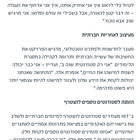
לטיול בלי לדאוג איך אני אחזיק אותה, איך אני אדחוף את העגלה
– זה דבר קטן לכאורה, אבל בשבילי זה עולם ומלואו. אני מרגיש
שוב אבא נוכח."
מעיצוב לאחריות חברתית
מעבר לחדשנות ולפתרון הטכנולוגי, מדגיש הפרויקט את
החשיבות של עשייה חברתית ותרומה לקהילה במסגרת
הלימודים. "אני רק סטודנטית שנה ב', ועדיין – אני כבר יכולה
לשנות למישהו את החיים," אומרת אלה. "התחושה שאנחנו
יכולות לקחת את הידע שלנו ולעזור למישהו להיות עצמאי יותר
היא פשוט מדהימה."
הזמנה לסטודנטים נוספים להצטרף
ב־HIT מעודדים סטודנטים להצטרף למיזמים חברתיים ולשלב
את כישוריהם האקדמיים במציאת פתרונות אמתיים לאתגרים
יומיומיים. "אנחנו מזמינים סטודנטים נוספים לקחת חלק
בפרויקטים כמו זה," מסכמת אלה. "זה הרבה מעבר ללימודים –