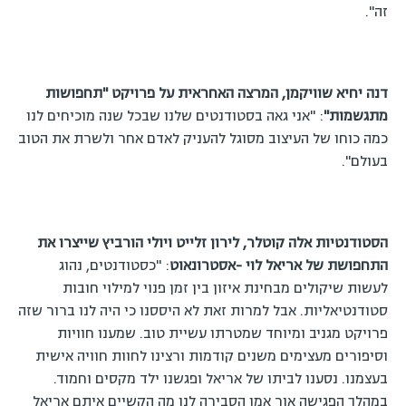
זה".
דנה יחיא שוויקמן, המרצה האחראית על פרויקט "תחפושות
מתגשמות"
: "אני גאה בסטודנטים שלנו שבכל שנה מוכיחים לנו
כמה כוחו של העיצוב מסוגל להעניק לאדם אחר ולשרת את הטוב
בעולם".
הסטודנטיות אלה קוטלר, לירון זלייט ויולי הורביץ שייצרו את
התחפושת של אריאל לוי -אסטרונאוט
: "כסטודנטים, נהוג
לעשות שיקולים מבחינת איזון בין זמן פנוי למילוי חובות
סטודנטיאליות. אבל למרות זאת לא היססנו כי היה לנו ברור שזה
פרויקט מגניב ומיוחד שמטרתו עשיית טוב. שמענו חוויות
וסיפורים מעצימים משנים קודמות ורצינו לחוות חוויה אישית
בעצמנו. נסענו לביתו של אריאל ופגשנו ילד מקסים וחמוד.
במהלך הפגישה אור אמו הסבירה לנו מה הקשיים איתם אריאל