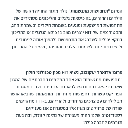
המיזם "
תחפושות מתגשמות
" נולד מתוך החוויה הקשה של
הילדים וההורים, בה כיסאות גלגלים והליכונים מסתירים את
התחפושת המושקעת ופוגעים בשמחת הילדים ובשמחת החג,
והסטודנטים של HIT יוצרים מצב בו כיסא הגלגלים או ההליכון
דווקא יכולים לשדרג את התחפושת ולהפוך אותה לייחודית
וליצירתית יותר לשמחת הילדים והוריהם, ולעיני כל המתבונן.
פרופ' אדוארד יעקובוב, נשיא HIT מכון טכנולוגי חולון
:
"תחפושות מתגשמות הוא אחד המיזמים החברתיים של המכון
שאני הכי גאה בהם ונרגש לראותם. עד היום נוצרו במסגרת
הפרויקט עשרות תחפושות מיוחדות ומותאמות שהביאו אושר
רב לילדים עם צרכים מיוחדים ולהוריהם. ב-HIT מתקיימים
שורה של פרויקטים מעין אלו במסגרתם אנו מעניקים
לסטודנטים שלנו חוויה מעצימה של נתינה לזולת, ובה בעת
תורמים לחברה כולה״.