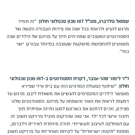
שמואל גולדברג, מנכ"ל HIT מכון טכנולוגי חולון
: "זה תמיד
מרגש להגיע ולראות בכל שנה את פירות העבודה הקשה של
הסטודנטים המעצבים שמורחים חיוך על פניהם של הילדים שכה
משוועים לתחפושת מושקעת שעוצבה במיוחד עבורם. ישר
כח!".
ד"ר לימור סהר-ענבר, דקנית הסטודנטים ב-HIT מכון טכנולוגי
חולון
: "שיתוף הפעולה המדהים הזה עם בית איזי שפירא
מאפשר לילדים המקסימים להגשים את משאלת ליבם. מרגש עד
דמעות לראות את האור והשמחה על פניהם. הסטודנטים שלנו
מצידם, זוכים לרתום את כשרונם למען נתינה אמיתית תוך
חיבור אישי לכל ילד. אני גאה שהדקנט מוביל פרויקט חשוב זה
עם המחלקה לעיצוב תעשייתי. תודה מיוחדת לאיריס זילברמן,
ממונת "תקווה ישראלית" על לקיחת האחריות על פרויקט חשוב