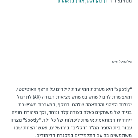
מנחים: ד"ר
דן כהן וקס
,
אורן בן אהרון
צילום: טל חיים
"Spotly" היא מערכת המיועדת לילדים על הרצף האוטיסטי,
ומאפשרת להם לשחק במשחק מציאות רבודה (AR) לתרגול
יכולות הזיהוי וההתאמה שלהם. בנוסף, המערכת מאפשרת
בנייה של משחקים כאלה בצורה קלה ונוחה, וכך מייצרת חוויה
ייחודית המותאמת אישית ליכולות של כל ילד. "Spotly" נוצרה
עבור בית הספר ממ"ד "דקלים" בירושלים, ואנשי הצוות שבו
משתמשים בה עם התלמידים במסגרת הלימודים.