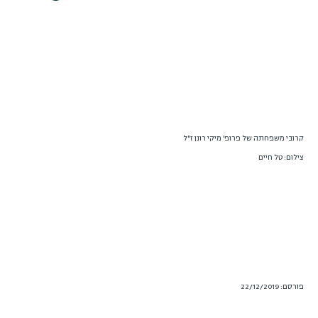
קרובי משפחתה של פרופ' מיקי רונן ז"ל
צילום: טל חיים
פורסם: 22/12/2019