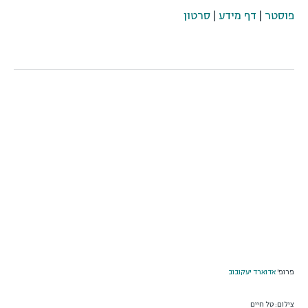
פוסטר
|
דף מידע
|
סרטון
פרופ'
אדוארד יעקובוב
צילום: טל חיים