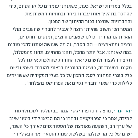
בכלל במדינת ישראל. כעת, כשאנחנו עומדים על קו הסיום, כיף
להיזכר בתהליך אותו עברנו ביחד ובחוויות המשותפות
והחברויות שנוצרו בכור ההיתוך של המכון.
המסר הכי חשוב שהייתי רוצה להעביר לחבריי שיושבים מולי
הוא: תהנו מהדרך. כולנו שואפים ורוצים, ומנסים וחותרים,
ורצים ומתאמצים – וזה בסדר, זה מה שעושה אותנו להכי טובים
במה שאנחנו. אבל יותר מהכל, תהנו מהחיים, תהנו מהמסלול,
תקפידו לעצור ולנשום כי אלו החוויות שהולכות איתנו לכל
מקום. במעמד זה, כנציגת הבוגרים ברצוני להודות בשמי ובשם
כלל בוגרי המחזור לסגל המכון על כל בעלי תפקידיה שעשו ימים
כלילות כדי שאני וחבריי נסיים את הפרויקט בהצלחה".
ינאי זגורי
, מרצה ורכז פרוייקטי הגמר בפקולטה לטכנולויגות
למידה, אמר כי הפרויקטים נבחרו כי הם הביאו לידי ביטוי שיוב
של ערך רב, השקעה מאומצת של הסטודנטים לאורך כל השנה,
ישום של כל מה שנלמד בשלשת שנות התואר ואף הבא ליידי