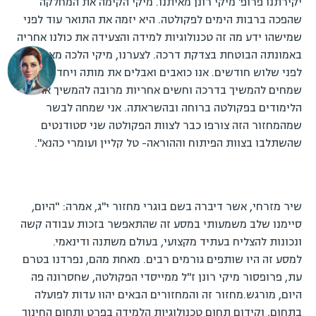
יקירתנו פרופ' מיקי רונן מאיתנו. מיקי הקימה את המחלקה
שהפכה ברבות הימים לפקולטה. היא יזמה את התואר עוד לפני
שמישהו ידע מה זה טכנולוגיות למידה והצעידה את כולנו אחריה
באמונתה הבוטחת בצדקת דרכה. לצערנו, מיקי הלכה מאיתנו
לפני שלוש חודשים. אנו כואבים ואבלים את מותה ויחד עם זאת
שמחים להמשיך בדרכה וחשים אחריות מרובה להמשיך את
הלימודים בפקולטה ברוחה ובהשראתה. אני שמחה לבשר
שמהמחזור הזה צורפו כבר לצוות הפקולטה שני סטודנטים
שהשתלבו בצוות הפיתוח וההוראה- טל קליין ועומרי כהנא".
שיר מזרחי, אשר דיברה בשם בוגרי מחזור י"ג, אמרה: "היום,
סיימנו שלב משמעותי במסע זה שהתאפשר בזכות עבודה קשה
ונכונות להצליח בעתיד מקצועי, בעולם משתנה ודינאמי.
למסע זה היו שותפים גורמים רבים. מאחת מהם, נפרדנו בטרם
עת, פרופסור מיקי רונן ז"ל ממייסדי הפקולטה, שחסרונה פה
היום, מורגש.מחזור זה והמחזורים הבאים יהוו עדות לפועלה
בתחום, וקידום תחום טכנולוגיות הלמידה בפרט ותחום החינוך