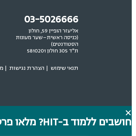
03-5026666
אליעזר הופיין 59, חולון
(כניסה ראשית–שער מעונות
הסטודנטים)
ת"ד 305 חולון 5810201
תנאי שימוש
הצהרת נגישות
מדי
חושבים ללמוד ב-HIT? מלאו פרטים ונחזור אליכם