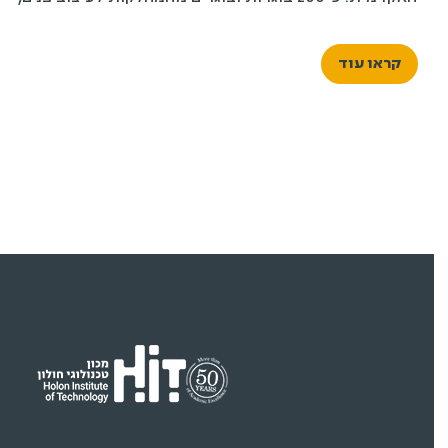
עיצוב תעשייתי ועיצוב תקשורת חזותית, לצד בוגרי ובוגרות
התואר השני בעיצוב לסביבה טכנולוגית, יציגו את פרויקטי
קראו עוד
הגמר שלהם – מבחר עבודות המצטרף לתמונה רחבה
המשקפת תקופה, דור ותפיסת עולם.