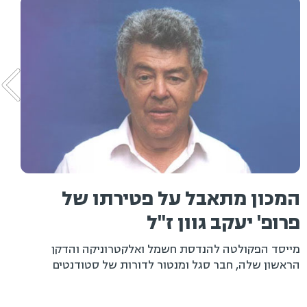
מכון מתאבל על פטירתו של
רופ' יעקב גוון ז"ל
ט
ייסד הפקולטה להנדסת חשמל ואלקטרוניקה והדקן
ראשון שלה, חבר סגל ומנטור לדורות של סטודנטים
המ