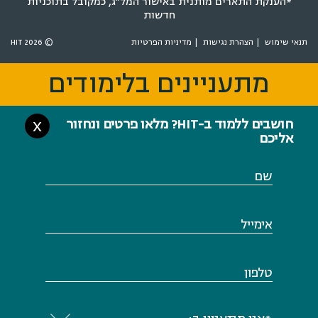
*הענקת התארים מותנית באישור המל״ג, כמקובל בתוכניות
חדשות
תנאי שימוש
הצהרת נגישות
מדיניות הפרטיות
© 2026 HIT
מתעניינים בלימודים
מתעניינים בלימודים
חושבים ללמוד ב-HIT? מלאו פרטים ונחזור
X
אליכם
שם
אימייל
טלפון
×