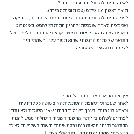
לאיזה תואר למדת? ומדוע בחרת בו?
תואר ראשון B.A טל"מ (טכנולוגיות למידה).
לפני התואר למדתי במסגרת לימודי תעודה: תכנות, גרפיקה
ואנימציה. לאחר שנכנסתי להריון התחלתי לחפש באינטרנט
תארים שיוכלו לעניין אותי וכאשר קראתי את תכני הלימוד של
התואר של טל"מ הרגשתי שהוא תפור עלי . רשמתי מיד
ללימודים והשאר היסטוריה…
איך את מתארת את חווית הלימודים
לאחר שעברתי תקופת ההסתגלות לא פשוטה כסטודנטית
וכאמא בו זמנית, בערך בשנה ב' הבנתי שאני מסוגלת ולא נתתי
לפחדים לשלוט בי יותר. מהשנה השנייה התחלתי ממש להנות
מהתואר נהנתי מהאתגרים ומהמשימות ובשנה השלישית לא כל
כך רציתי שהחוויה תיגמר… טוב אולי קצת 