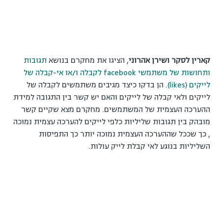
קארין לסקר ושירן אהרוני
, הציגו את מחקרם בנושא
תגובות
ותחושות של משתמשי facebook לקבלה ו/או אי-קבלה של
לייקים (likes).
הן בדקו כיצד מגיבים משתמשים לקבלה של
לייקים ולאי קבלה של לייקים והאם יש קשר בין התגובה למידת
ההערכה העצמית של המשתמשים. מחקרם מצא שקיים קשר
מובהק בין תגובות שליליות כלפי לייקים להערכה עצמית נמוכה
, כך שככל שההערכה העצמית נמוכה יותר כך התפיסות
השליליות בנוגע לאי קבלת לייק עולות.
סטודנטיות מהפקולטה לטכנולוגיות למידה. מימין לשמאל: שירן אהרוני, סיוון גיורא, טל פיש, קארין לסקר,