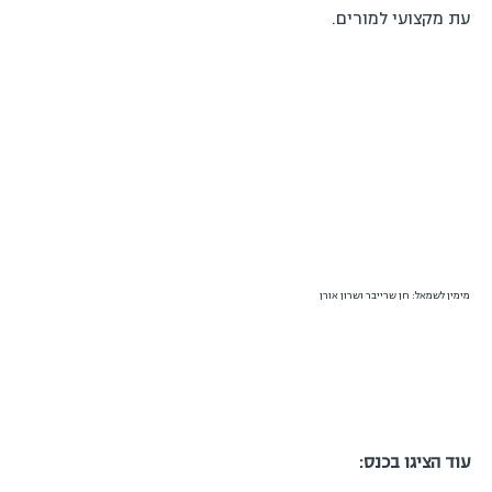
עת מקצועי למורים.
מימין לשמאל: חן שרייבר ושרון אורן
עוד הציגו בכנס: