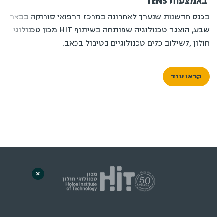
קראו עוד
*6404
×
אליעזר הופיין 59, חולון
(כניסה ראשית–שער מעונות הסטודנטים)
ת"ד 305 חולון 5810201