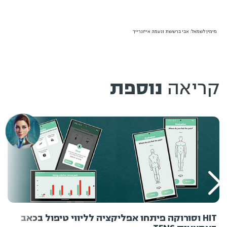
קריאה
נוספת
HIT וסורוקה פיתחו אפליקציה לליווי טיפול בכאב
באמצעות TENS
בכנס חדשנות שנערך לאחרונה במרכז הרפואי סורוקה בבאר
שבע, הוצגה טכנולוגיה שפותחה בשיתוף HIT מכון טכנולוגי
חולון ,לשילוב כלים טכנולוגיים בטיפול בכאב.