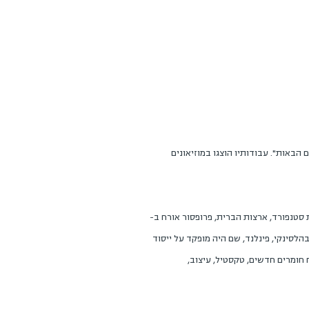
רכי עבודתנו בשנים הבאות". עבודותיו הוצגו במוזיאונים
סטנפורד, ארצות הברית, פרופסור אורח ב-
Design Interact ב-Royal College of Arts, לונדון, ופרופסור אורח בבית הספר לאמנות, עיצוב ואדריכלות באוניברסיטת Aalto בהלסינקי, פינלנד, שם היה מופקד על ייסוד
ונים, כגון פיתוח חומרים חדשים, טקסטיל, עיצוב,