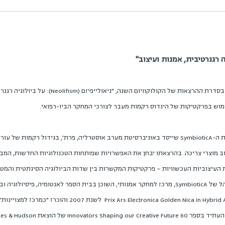
אורון כץ, שיישא ב-23.12.2014 את הרביעית בסדרת הה
מוש בפרקטיקות של הינדוס רקמות מעבר לצורכי המחקר הביו-רפואי.
ת ועיצוב מוצרי צריכה. בהרצאתו יבחן את האפשרויות שפותחות הטכנולוגיות החדשות, ה
אורון כץ הוא אמן, חוקר ואוצר, המייסד והמנהל של SymbioticA, מרכז למחקר אמנותי, השוכן בבית הספר ל