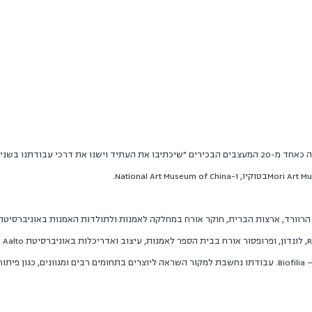
כמו כן נבחר על ידי Icon Magazine בבריטניה כאחד מ-20 המעצבים הבכירים "שיכתיבו את העתיד וישנו את ד
רוורד, ארצות הברית, חוקר אורח במחלקה לאמנות ולתולדות האמנות באוניברסיטת 
ion
המכון Biofilia – Base for Biological Art and Design. עבודתו נחשבת למקור השראה ליוצרים בתחומים רבים ומגו