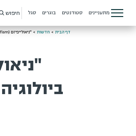
חיפוש
מתעניינים
סטודנטים
בוגרים
סגל
דף הבית
>
חדשות
>
"ניאולייפיזם (Neolifism): על ביולוגיה רגנרטיבית, אמנות ועיצוב"
ביולוגיה