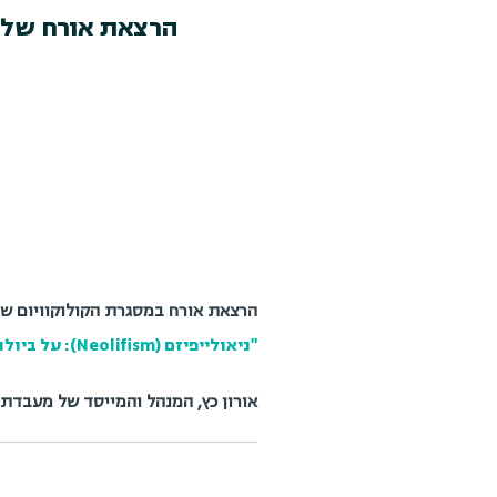
הרצאת אורח של א
הרצאת אורח
במסגרת הקולוקוויום ש
"ניאולייפיזם (Neolifism): על ביולוגיה רגנרטיבית, אמנות ועיצוב"
אורון כץ, המנהל והמייסד של מעבדת SymbioticA באוניברסיטת מערב אוסטרליה, פרת'