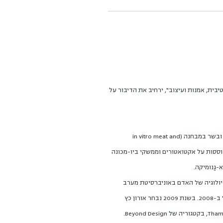
רצאות של הקולוקוויום השנה, "ניאולייפיזם (Neolifism): על ביולוגיה רגנרטיבית, אמנות ועיצוב", ירחיב את הדיבור על
הוא ידגים את דבריו בניסויים שערך במעבדת ה-SymbioticA שייסד באוניברסיטת מערב אוסטרליה, פרת', בגידול רקמות של עור ובשר במבחנה (in vitro meat and
מבוססות על אקטואטורים וממשקי ביו-מכונה
אנטומיה, פיסיולוגיה וביולוגיה של האדם באוניברסיטת מערב
אוסטרליה, פרת'. בניהולו קיבל המרכז אתPrix Ars Electronica Golden Nica in Hybrid Art לשנת 2007 והוכרז "כמרכז למצויינות" ב-2008. בשנת 2009 נבחר אורון כץ