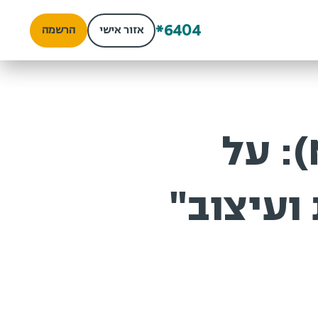
*6404
אזור אישי
הרשמה
"ניאולייפיזם (Neolifism): על
ועיצוב"