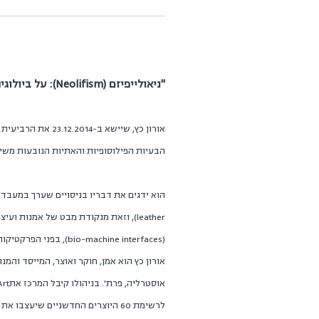
"ניאולייפיזם (Neolifism): על ביולוגיה רגנרטיבית, אמנות ועיצוב"
הבעיות הפילוסופיות והאתיות הנובעות משי
leather), וזאת מנקודת מבט של אמנו
(bio-machine interfaces), בפני הפרקטיקות העיצוביות העכשוויות – פרקטיקות המקשרות בין שדות הביולוגיה הסינתטית והמטא-גֶנומיקה.
לרשימת 60 היוצרים החדשניים שיעצבו את העתיד בספר 60 Innovators Shaping our Creative Future של הוצאת Thames & Hudson, בקטגוריה של Beyond Design.