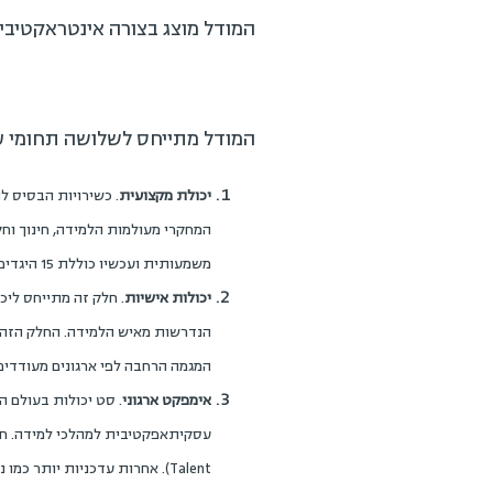
המודל מוצג בצורה אינטראקטיבית 
המודל מתייחס לשלושה תחומי עשי
יכולת מקצועית
המחקרי מעולמות הלמידה, חינוך וח
משמעותית ועכשיו כוללת 15 היגדים שונים בדבר היכולת להבחין, לבחור ולהטמיע פתרונות למידה מבוססי טכנולוגיה.
יכולות אישיות
הנדרשות מאיש הלמידה. החלק הזה מת
המגמה הרחבה לפי ארגונים מעודדים ו
אימפקט ארגוני
. סט יכולות בעולם 
עסקיתאפקטיבית למהלכי למידה. חלק 