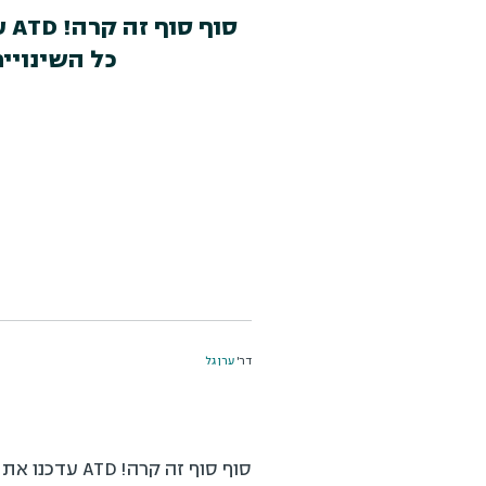
כל השינויי
דר'
ערן גל
סוף סוף זה קרה! ATD עדכנו את מודל הכשירויות שלהם