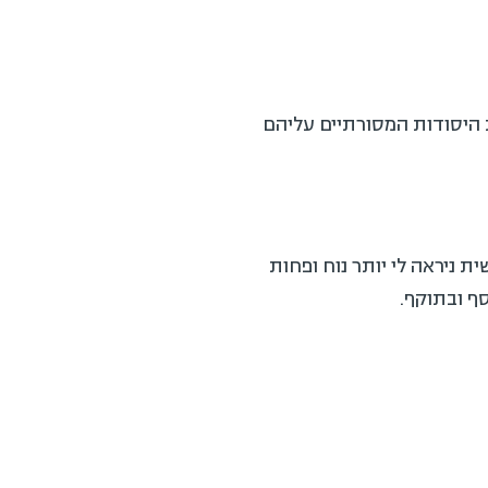
 היסודות המסורתיים עליהם
(אולי עקרוני) בטרמינולוגיה מכשירות (Competency) ליכולת (Capability). אישית ניראה לי יותר נוח ופחות
סף ובתוקף.