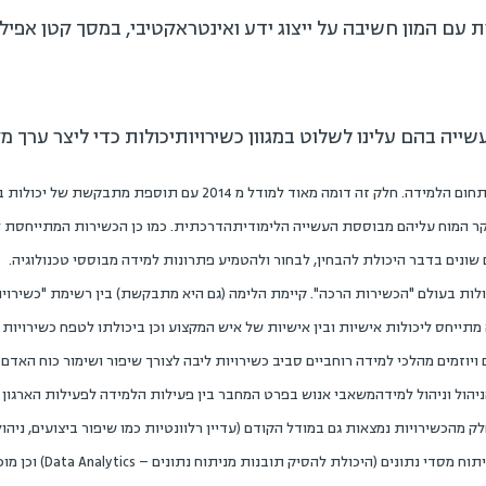
עם המון חשיבה על ייצוג ידע ואינטראקטיבי, במסך קטן אפילו 
יה בהם עלינו לשלוט במגוון כשירויותיכולות כדי ליצר ערך מק
. כשירויות הבסיס לתחום הלמידה. חלק זה דומה מאוד למודל מ 2014
קר המוח עליהם מבוססת העשייה הלימודיתהדרכתית. כמו כן הכשירות המתייחסת ל
ייחס ליכולות אישיות ובין אישיות של איש המקצוע וכן ביכולתו לטפח כשירויות א
יוזמים מהלכי למידה רוחביים סביב כשירויות ליבה לצורך שיפור ושימור כוח האדם ב
הניהול וניהול למידהמשאבי אנוש בפרט המחבר בין פעילות הלמידה לפעילות הארגון
מהכשירויות נמצאות גם במודל הקודם (עדיין רלוונטיות כמו שיפור ביצועים, ניהול
Talent). אחרות עדכניות יותר 