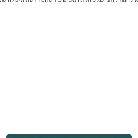
מאוד התרשמתי ובהחלט מאמץ את המודל העדכני. ATD תורמים שוב לתחו