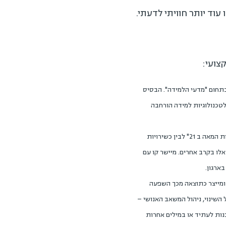
עוד יותר חוויתי לדעתי.
צועי:
 עם תוספת מתבקשת של יכולות בתחום "מדעי הלמידה". הבסיס
טכנולוגיות למידה הורחבה
. חלק זה מתייחס ליכולות בעולם "הכשירות הרכה". קיימת הלימה (גם היא מתבקשת) בין רשימת "כשירויות המאה ב 21" לבין כשירויות
לו בקרב אחרים. מיישר קו עם
ארגון.
 ומייצר כתוצאה מכך השפעה
 השינוי, ניהול המשאב האנושי –
כמו ניתוח מסדי נתונים (היכולת להסיק תובנות מניתוח נתונים – Data Analytics) וכן מוכנות לעתיד או במילים אחרות