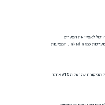
 יכול לאפיין את הפערים
הקיימים אצלו מול הסטנדרט אותו מנסה לייצר המודל. רכיב זה (בתשלום) מתכתב יפה מאוד עם מערכות כמו LinkedIn המציעות
כל שנותר לי לעשות הוא לעדכן את כל המצגות שלי בהן נמצא המודל הקודם ולקחת חזרה את כל הביקורת שלי על ה ATD אותה