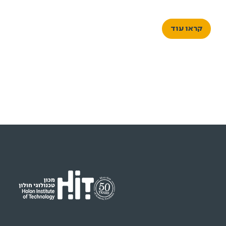
עיצוב תעשייתי ועיצוב תקשורת חזותית, לצד בוגרי ובוגרות
התואר השני בעיצוב לסביבה טכנולוגית, יציגו את פרויקטי
קראו עוד
הגמר שלהם – מבחר עבודות המצטרף לתמונה רחבה
המשקפת תקופה, דור ותפיסת עולם.