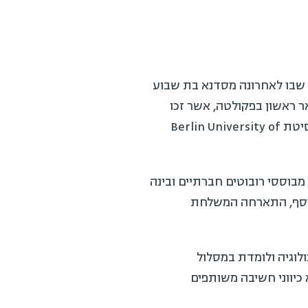
שבו לאחרונה מסדנא בת שבוע
 ראשון בפקולטה, אשר זכו
במענק מחקר של תכנית ארסמוס + של האיחוד האירופי במשותף עם פרופ' אילונה בוכן מאוניברסיטת Berlin University of
ססי רובוטים חברתיים ובינה
וסף, התארחה המשלחת
יה ולומדת במסלול
יווני חשיבה משותפים