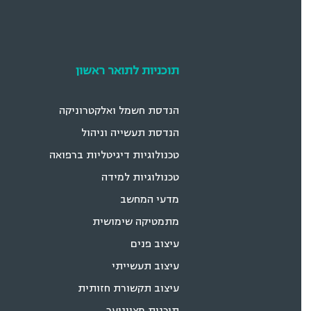
עיצוב פנים
עיצוב תעשייתי
עיצוב תקשורת חזותית
תוכנית מצוינוער
03-5026666
אליעזר הופיין 59, חולון
(כניסה ראשית–שער מעונות
הסטודנטים)
ת"ד 305 חולון 5810201
תנאי שימוש
הצהרת נגישות
מדי