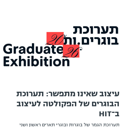
הבוגרים של הפקולטה לעיצוב
ב־HIT
תערוכת הגמר של בוגרות ובוגרי תארים ראשון ושני
בפקולטה לעיצוב לשנת 2026, הוא אירוע השיא של השנה
האקדמית. כ־200 בוגרות ובוגרים מהמחלקות לעיצוב פנים,
עיצוב תעשייתי ועיצוב תקשורת חזותית, לצד בוגרי ובוגרות
התואר השני בעיצוב לסביבה טכנולוגית, יציגו את פרויקטי
קראו עוד
הגמר שלהם – מבחר עבודות המצטרף לתמונה רחבה
המשקפת תקופה, דור ותפיסת עולם.