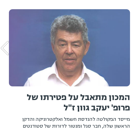
רופ' יעקב גוון ז"ל
ט
ייסד הפקולטה להנדסת חשמל ואלקטרוניקה והדקן
ראשון שלה, חבר סגל ומנטור לדורות של סטודנטים
המ
קראו עוד