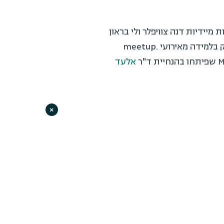
מיידיות דנה צוויפלר ולי בראון
הציגו עבודה בנושא ניתוח השיח הציבורי סביב הסטורי של אווה. נעמה בלום הציגה מחקר שעוסק בלמידה מאירועי .meetup
אלעד
×