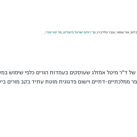
בלום, אור שמאי, ענבר גולדברג, גב'
רותם ישראל פישלזון
, מר
ינאי זגורי
,
של ד"ר מיטל אמזלג שעוסקים בעמדות הורים כלפי שימוש במשח
פר ממלכתיים-דתיים וישום פדגוגית מוטת עתיד בקב מורים בי