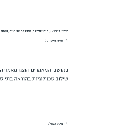
מימין: לי בראון, דנה צוויפלר, סתיו לחיאני נעים, נעמה 
ד"ר חגית מישר טל
במושבי המאמרים הוצגו מאמריה 
שילוב טכנולוגיות בהוראה בתי ס
ד"ר מיטל אמזלג