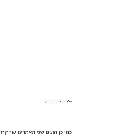
עו''ד
אורנה קופלוביץ
כמו כן הוצגו שני מאמרים שחקרו את ה- MOOC בניהול משא ומתן שפותח במכון. המאמר הראשו