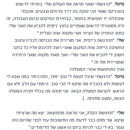
מיטל
: "הרגשתי שאני מראה את העולם שלי. בחרתי לרשום
בטכניקה שאני הכי טובה בה דרך פרחים וצבעים. אהבתי
שקיבלנו יד חופשית בחומר, בבחירת המיקום ובזמן העבודה; זה
היה פסטורלי לרשום שעתיים בחוץ. ניסית להביא את האני שלי
בתוך החוויה של הציור ואני מקווה שזה הצליח."
שלי
: "ההרגשה כייפית. אני מציירת את הכניסה לבניין עיצוב.
החשיבה הייתה שזה המקום שאני רוצה להיכנס אליו כל בוקר.
חשוב לי להביא את האני שלי- ואני מאוד מקווה שאני היחידה
שמציירת את זה."
ואיך התחושות אחרי המטלה?
מיטל
: "הרגשתי שיכל לצאת לי טוב יותר, התרכזתי במה שבא לי
לעשות ולא בהכרח מה שיצא לי הכי טוב. זרמתי עם הלב ולא עם
הראש. לקראת המטלה הבאה אני תוהה מה בכלל תהיה המטלה
הבאה, ומעט מתוחה…|
שלי
: "תחושת הקלה, אני מרוצה מהתוצאה. יצא מה שרציתי
שיצא. אני מתה כבר לדעת מה התשובות עוד לפני שהיום הזה
נגמר. בא לי כבר להיות ביום הראשון של הלימודים."