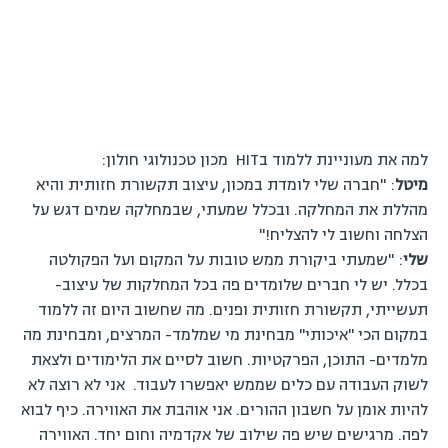
למה את מעוניינת ללמוד בHIT מכון טכנולוגי חולון:
מיטל
: "חברה שלי לומדת במכון, עיצוב תקשורת חזותית והיא
מהללת את המחלקה. ובכלל שמעתי, שבמחלקה שמים דגש על
הצלחה וחשוב לי להצליח!"
שלי
: "שמעתי ביקורת ממש טובות על המקום ועל הפקולטה
בכלל. יש לי חברים שלומדים פה בכל המחלקות של עיצוב-
תעשייתי, תקשורת חזותית ופנים. מה שחשוב היום זה ללמוד
במקום הכי "איכותי" מבחינת מי שמלמד- המרצים, ומבחינת מה
מלמדים- התוכן, הפרקטיות. חשוב לסיים את הלימודים ולצאת
לשוק העבודה עם כלים שממש יאפשרו לעבוד. אני לא רוצה לא
להיות אומן על חשבון ההורים. אני אוהבת את האווירה. כיף לבוא
לפה. מרגישים שיש פה שילוב של אקדמיה וחום יחד. האווירה