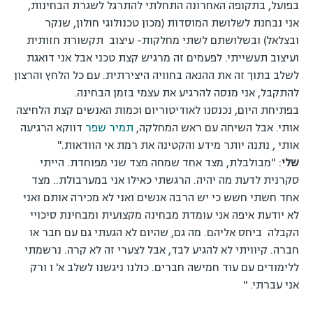
בפועל, בתקופה האחרונה התחלתי להתרגל לשגרת הבחינות,
אני נבחנת לשלושת המוסדות (מכון טכנולוגי חולון, שנקר
ובצלאל) ובשלושתם לשתי מחלקות- עיצוב תקשורת חזותית
ועיצוב תעשייתי. לפעמים זה מרגיש קצת טכני אבל אני דואגת
לשלב בתוך זה את ההנאה בחוויה היצירתית. עם כל הלחץ והרצון
להתקבל, אני מנסה להרגיע את עצמי בזמן הבחינה.
בפתיחת היום, נכנסנו לאודיטוריום וכמות האנשים קצת הלחיצה
אותי. אבל השיחה עם ראש המחלקה,
תמיר שפר
דווקא הרגיעה
אותי , נתנה יותר מידע והקטינה את רמת אי הוודאות."
שלי
: "מבולבלת, מצד אחד שמחה מצד שני מפוחדת. הייתי
סקרנית לדעת מה יהיה. הרגשתי כאילו אני במערבולת.. מצד
אחד חשתי חשש כי יש הרבה אנשים ואני לא מכירה אותם ואני
לא יודעת איפה אני עומדת מבחינה מקצועית ומבחינת סיכויי
הקבלה ביחס אליהם. מה גם, שהיום לא הגעתי גם עם חבר או
חברה. קיוויתי לא להגיע לבד, אבל לצערי זה לא קרה. נרשמתי
ללימודים עם עוד חמישה חברים. כולנו ניגשנו לשלב א' ו ורק
אני עברתי. "