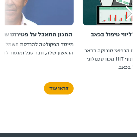
ווי טיפול בכאב
המכון מתאבל על פטירתו של פרופ' 
מייסד הפקולטה להנדסת חשמל ואלקטר
רפואי סורוקה בבאר
הראשון שלה, חבר סגל ומנטור לדורות 
שבע, הוצגה טכנולוגיה שפותחה בשיתוף HIT מכון טכנולוגי
כאב.
קראו עוד