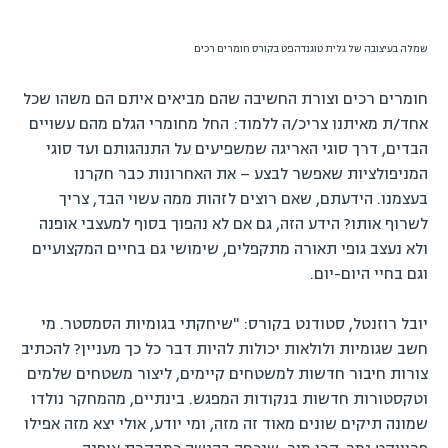
שמלה בעיצובה של גלית טוגנדהפט בקורס חומרים רכים
חומרים רכים וצורת החשיבה שהם מביאים איתם הם משהו שכל
אחד/ת מאיתנו צריכ/ה ללמוד: החל מחומרי הגלם מהם עשויים
הבדים, דרך סוגי האריגה שמשפיעים על התנהגותם ועד סוגי
המניפולציות שאפשר לבצע – את האחרונות כבר חקרנו
בעצמנו. הידעתם, שאם רוצים לזהות ממה עשוי הבד, צריך
לשרוף אותו? הידע הזה, גם אם לא נהפוך בסוף למעצבי אופנה
ולא נעצב גופי תאורה מתקפלים, שימושי גם בחיים המקצועיים
וגם בחיי היום-יום.
יובל רוזנטל, סטודנט בקורס: "שיחקתי בגומיות הסמסטר. מי
חשב שגומיות ולולאות יכולות להיות דבר כל כך מעניין? להכתיב
צורות חיבור חדשות למשטחים קיימים, ליצור משטחים שלמים
וטקסטורות חדשות בנקודות המפגש. בינתיים, מהמחקר נולדו
שמונה תיקים שונים מאוד זה מזה, ומי יודע, אולי יצא מזה אפילו