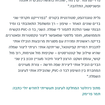
פרוייקט גמר. קרן מור, שנכחה בהגשה כמבקרת אופנה
ופשניסטה, התלהבה."
גלית טוגנדהפט, סטודנטית בקורס: "בפרוייקט חקרתי שני
בדים שונים. האחד – שיפון – רך ומשתפל. התאהבתי בו ומיד
הבנתי שאני הולכת לתפור לי שמלה. השני, בד ה-PVC הקשיח
והממושמע, חומר פלסטי שמאפשר ליצור טקסטורות ופאטרנים.
בדיקה ראשונית ומהירה עם מסגרות מרובעות הובילו אותי
לתבנית דמויית קפיטונאז', שריתקה אותי. רציתי ליצור שמלה
שהיא שילוב של קונטרסטים – שקיפות מול אטימות, רוך מול
קושי, עומס ושקט. הרצון ליצור חיבור מעניין ונכון בין שני
הבדים הוביל אותי ליצירת שפה חדשה – צורת מעוינים
המחברת בין השיפון לבד ה-PVC, שהובילה אותי לעיצוב
השמלה."
מתוך ניוזלטר המחלקה לעיצוב תעשייתי לחודש יולי כתבה:
תמר פרימק