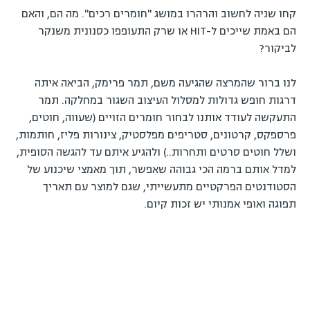
קחו שניה לחשוב והרהרו במושג "חומרים רכים". מה הם, והאם
הם באמת שייכים ל-HIT או שרק התעופפו כסנונית משנקר
לביקור?
לנו ברור שהמרצה שהגיעה משם, תמר פרימק, הביאה איתה
דרגות חופש גדולות למסלול העיצוב השגור במחלקה. תמר
התעקשה לעודד אותנו לבחור חומרים הזויים (שעווה, חוטים,
פרספקס, קרטונים, סטריפים מפלסטיק, צינורות פליז, חותמות,
ושלל חוטים סרטים ותחרות..) ולהגיע איתם עד להגשה הסופית,
למדל אותם ברמה הכי גבוהה שאפשר, תוך מאמצי שיכנוע של
הסטודנטים הפרקטיים מתעשייתי, שגם למוצר עם תאריך
תפוגה ואופי אמנותי יש זכות קיום.