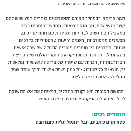
תיק בעיצובו של יובל רוזנטל בקורס חומרים רכים, שנה ג'
תמר פרימק: "במהלך הקורס הסטודנטים בוחרים חפץ שיש להם
קשר רגשי אליו, ואז מנסחים אותו מחדש בחומרים רכים.
במקביל הם ניגשים לבדיקות ונסיונות עם חומרים רכים,
מפעילים מניפולציות, משנים יריעות טקסטיליות בדרכים
שונות, מחברים בין חומרים ויוצרים התחלה של שפה אישית
בטקסטיל. דרך הכרות מעמיקה עם חומרי הגלם ושיטות ייצור
רב תרבותיות, הכרות עם שיטות של פריסה לתעשייה ומלאכות
יד, מוצא/ת כל סטודנט/ית כיוון ושפה אישית ודרך אותה שפה
מחליט/ה איזה פרוייקט ליצור."
"ההגשה הסופית היא נקודה בתהליך, המציתה את אש התשוקה
לשלב את עולם הטקסטיל בעולם העיצוב האישי."
חומרים רכים:
סטודנטים כותבים, יובל רוזנטל וגלית טוגנדהפט