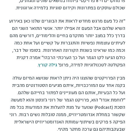
15 מחקרים ו- 8 פרויקטי פיתוח בנושאים שונים ומגוונים,
שכולם עוסקים בפתרונות וקידום סוגיות בלמידה ארוגונית.
"זה כל פעם מרגש מחדש לראות את הבוגרים שלנו כאן באירוע
השיא שלהם אבל הפעם זה אפילו יותר. אנשי התואר השני הם
בדרך כלל במצב יותר מתקדם בחיים והלימודים, דורשים מהם
לעיתים עוצמות נפשיות והתגברות על קשיים ועל אחת כמה
וכמה כמו שראינו בשנות הקורונה האחרונות. בסופו של דבר,
כולם הגיעו לקו הגמר ועל כך הערכתי הרבה!" אמרה דקנית
הפקולטה לטכנולוגיות למידה, פרופ'
גילה קורץ
.
מבין הפרויקטים שהוצגו היה ניתן לראות שנושא המיזם עולה
בקנה אחד עם המורכבויות, איתם מגיעים הסטודנטים מהבית
ועל כל הבעיות, אותם הם מעוניינים לפתור בחייהם שלהם.
"לוחמת אנדו" הוא, פרויקט הגמר של רוני ג'ונסון והוא למעשה
הסכת (Podcast) שנועד על מנת להעלות את המודעות בכל מה
שקשור במחלת אנדומטריוזיס, ממנה סובלות נשים רבות. רוני
הפיקה 5 פרקים בשיתוף עמותת האנדומטריוזיס הישראלית
שבעקבותיהם גם ערכה מחקר מקיף.