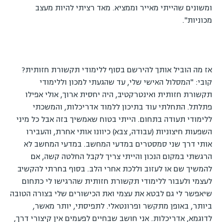
ומשונים שהייתי מאייר וממציא. מאד רציתי להיות מעצב
מכוניות".
אז מה הוביל אותך להירשם בסוף ללימודי תקשורת חזותית?
קובי: "המסלול האישי שלי, עד שהגעתי למכון וללימודי
תקשורת חזותית ואינטרקטיב, היה יחסית ארוך, אולי אפילו
פתלתל. התחלתי עוד בתיכון ללמוד אדריכלות, והמשכתי
ללימודי תעודה בתחום. הייתי בטוח שאמשיך בזה אבל כל מיני
השפעות חיצוניות (עבודה, צבא) כיוונו אותי אחרת, והעבירו
אותי דרך שני סמסטרים במדעי המחשב. במדעי המחשב לא
הרגשתי במקום הנכון והייתי צריך לקבל החלטה קשה, אם
להמשיך שם או לעזוב וללכת אחרי הלב. בסוף בחרתי להקשיב
לעצמי ולעבור ללימודי תקשורת חזותית שהרגישו לי כתחום
שיאפשר לי גם לבטא את עצמי ואת הכישורים שלי בצורה הטובה
ביותר, באופן מתקשר ופרונטאלי. לתפיסתי, יותר מאשר,
לדוגמא, אדריכלות. אני חושב שבחיים לפעמים אין קיצורי דרך,