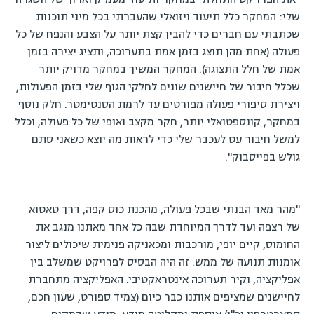
שלי: המחקר כלל תיעוד ויזואלי שהעברתי בכל מיני תוכנות
שכתבתי עם חברים כדי להבין קצת יותר על הצבע והנפח של כל
פעולה (אחת מהן תוצג בזמן אמת בתערוכה, ותציג יצירה בזמן
אמת של חלל התצוגה). המחקר המשיך במחקר מדויק יותר
שכלל חיבור של חיישנים שונים לחלקי הגוף שלי בזמן הפעולות,
ויצירת סיפורי פעולה מפורטים עד לרמת הסנטימטר. חלק נוסף
במחקר, קונספטואלי יותר, חקר מקצב ואופי של כל פעולה, וכלל
למשל חיבור עט לעכבר שלי כדי לראות מה יוצא כשאני סתם
גולש בפייסבוק".
"מהר מאד הבנתי שבכל פעולה, מהכנת כוס קפה, דרך טאטוא
של רצפה ועד לדרך המיוחדת שבה כל אחד מאתנו מנגב את
החומוס, קיים יופי, מורכבות ומכאניקה פנימית שיכולים ליצור
אומנות תנועה של ממש. זה היה הבסיס לפרויקט שמשלב בין
אפליקציה, וקיר תערוכה אינטראקטיבי. האפליקציה מתחברת
לחיישנים שמציפים אותנו כבר כיום (צמיד ספורט, שעון חכם,