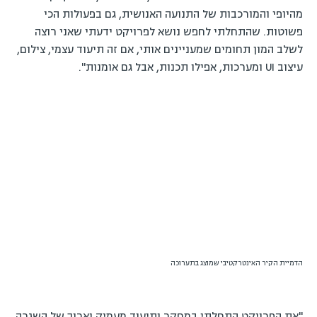
מהיופי והמורכבות של התנועה האנושית, גם בפעולות הכי
פשוטות. שהתחלתי לחפש נושא לפרויקט ידעתי שאני רוצה
לשלב המון תחומים שמעניינים אותי, אם זה תיעוד עצמי, צילום,
עיצוב UI ומערכות, אפילו תכנות, אבל גם אומנות".
הדמיית הקיר האינטרקטיבי שמוצג בתערוכה
"את הפרויקט התחלתי במחקר ותיעוד מעמיק וארוך של השגרה