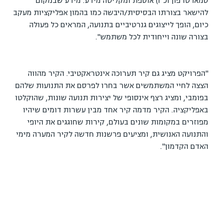
סמארטרפון וכ"ו) אוספת ומקליטה מידע. מידע שבמקום
להישאר בצורתו הבסיסית/היבשה כמו בהמון אפליקציות מעקב
כיום, הופך לייצוגים גנרטיביים בתנועה, המראים כל פעולה
בצורה שונה וייחודית לכל משתמש".
"הפרויקט מציג גם קיר תערוכה אינטראקטיבי. הקיר מהווה
הצצה לחיי המשתמשים אשר בחרו לפרסם את התנועות שלהם
בפומבי, ומציג רצף אינסופי של יצירות תנועה שונות, שהוקלטו
באפליקציה. הקיר מדמה קיר אחד מבין עשרות דומים שיהיו
מפוזרים במקומות שונים בעולם, קירות שחוגגים את היופי
והתנועה האנושית, ומציעים פרשנות חדשה לקיר המערה מימי
האדם הקדמון".