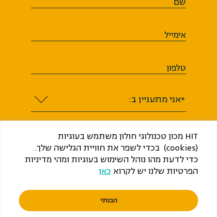
שם
אימייל
טלפון
*אני מתעניין ב:
HIT מכון טכנולוגי חולון משתמש בעוגיות
(cookies) בכדי לשפר את חוויית הגלישה שלך.
כדי לדעת מהו נוהל השימוש בעוגיות ומהי מדיניות
אני מסכים או מסכימה לקבל מ-HIT ​​​​​​​מכון
הפרטיות שלנו יש לקרוא
כאן
טכנולוגי חולון (ע"ר) דיוור, לרבות מידע שיווקי
בכל אמצעי המדיה בהתאם לחוק התקשורת
הבנתי
בזק ושידורים (תיקון מס’ 40), התשס"ח–2008